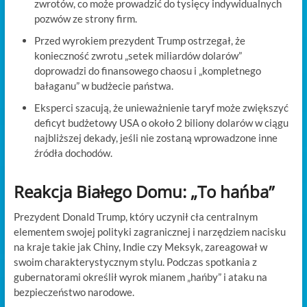
zwrotów, co może prowadzić do tysięcy indywidualnych
pozwów ze strony firm.
Przed wyrokiem prezydent Trump ostrzegał, że
konieczność zwrotu „setek miliardów dolarów”
doprowadzi do finansowego chaosu i „kompletnego
bałaganu” w budżecie państwa.
Eksperci szacują, że unieważnienie taryf może zwiększyć
deficyt budżetowy USA o około 2 biliony dolarów w ciągu
najbliższej dekady, jeśli nie zostaną wprowadzone inne
źródła dochodów.
Reakcja Białego Domu: „To hańba”
Prezydent Donald Trump, który uczynił cła centralnym
elementem swojej polityki zagranicznej i narzędziem nacisku
na kraje takie jak Chiny, Indie czy Meksyk, zareagował w
swoim charakterystycznym stylu. Podczas spotkania z
gubernatorami określił wyrok mianem „hańby” i ataku na
bezpieczeństwo narodowe.