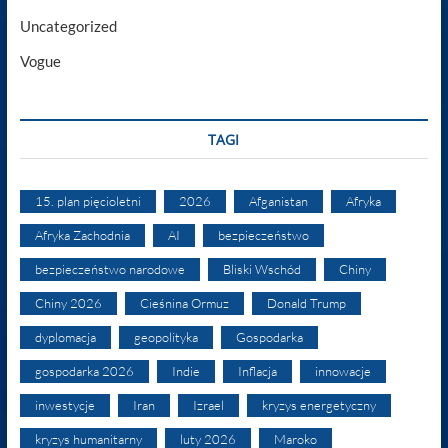
Uncategorized
Vogue
TAGI
15. plan pięcioletni
2026
Afganistan
Afryka
Afryka Zachodnia
AI
bezpieczeństwo
bezpieczeństwo narodowe
Bliski Wschód
Chiny
Chiny 2026
Cieśnina Ormuz
Donald Trump
dyplomacja
geopolityka
Gospodarka
gospodarka 2026
Indie
Inflacja
innowacje
inwestycje
Iran
Izrael
kryzys energetyczny
kryzys humanitarny
luty 2026
Maroko