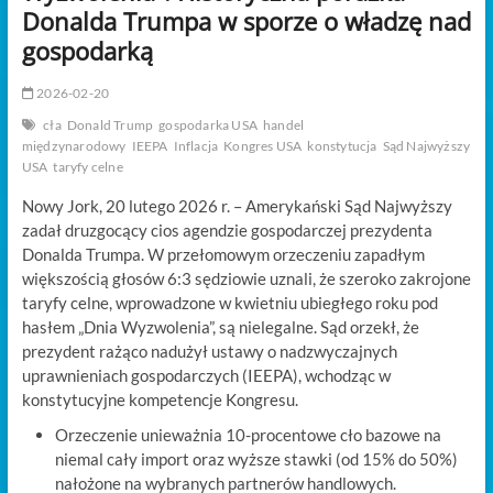
t
Donalda Trumpa w sporze o władzę nad
o
gospodarką
n
2026-02-20
cła
Donald Trump
gospodarka USA
handel
międzynarodowy
IEEPA
Inflacja
Kongres USA
konstytucja
Sąd Najwyższy
USA
taryfy celne
Nowy Jork, 20 lutego 2026 r. – Amerykański Sąd Najwyższy
zadał druzgocący cios agendzie gospodarczej prezydenta
Donalda Trumpa. W przełomowym orzeczeniu zapadłym
większością głosów 6:3 sędziowie uznali, że szeroko zakrojone
taryfy celne, wprowadzone w kwietniu ubiegłego roku pod
hasłem „Dnia Wyzwolenia”, są nielegalne. Sąd orzekł, że
prezydent rażąco nadużył ustawy o nadzwyczajnych
uprawnieniach gospodarczych (IEEPA), wchodząc w
konstytucyjne kompetencje Kongresu.
Orzeczenie unieważnia 10-procentowe cło bazowe na
niemal cały import oraz wyższe stawki (od 15% do 50%)
nałożone na wybranych partnerów handlowych.