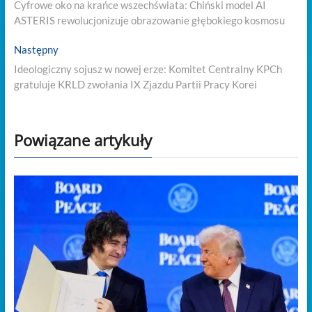
wpisu
Cyfrowe oko na krańce wszechświata: Chiński model AI
ASTERIS rewolucjonizuje obrazowanie głębokiego kosmosu
Next
Następny
post:
Ideologiczny sojusz w nowej erze: Komitet Centralny KPCh
gratuluje KRLD zwołania IX Zjazdu Partii Pracy Korei
Powiązane artykuły