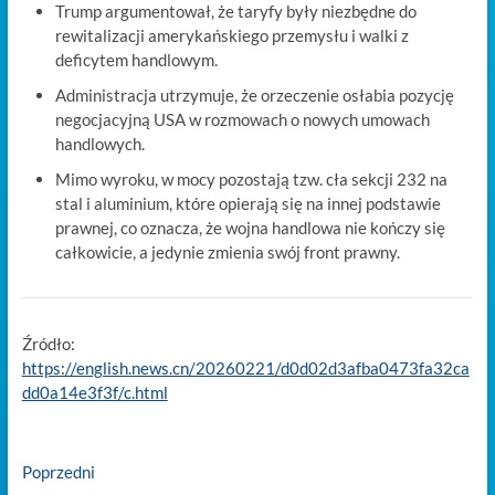
Trump argumentował, że taryfy były niezbędne do
rewitalizacji amerykańskiego przemysłu i walki z
deficytem handlowym.
Administracja utrzymuje, że orzeczenie osłabia pozycję
negocjacyjną USA w rozmowach o nowych umowach
handlowych.
Mimo wyroku, w mocy pozostają tzw. cła sekcji 232 na
stal i aluminium, które opierają się na innej podstawie
prawnej, co oznacza, że wojna handlowa nie kończy się
całkowicie, a jedynie zmienia swój front prawny.
Źródło:
https://english.news.cn/20260221/d0d02d3afba0473fa32ca
dd0a14e3f3f/c.html
Nawigacja
Previous
Poprzedni
post: