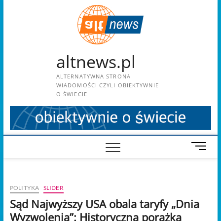
Skip
to
content
altnews.pl
ALTERNATYWNA STRONA
WIADOMOŚCI CZYLI OBIEKTYWNIE
O ŚWIECIE
M
e
n
u
POLITYKA
SLIDER
B
u
Sąd Najwyższy USA obala taryfy „Dnia
t
Wyzwolenia”: Historyczna porażka