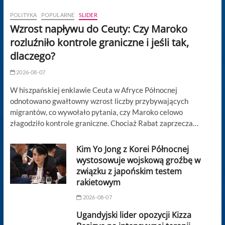
POLITYKA
POPULARNE
SLIDER
Wzrost napływu do Ceuty: Czy Maroko
rozluźniło kontrole graniczne i jeśli tak,
dlaczego?
2026-08-07
W hiszpańskiej enklawie Ceuta w Afryce Północnej
odnotowano gwałtowny wzrost liczby przybywających
migrantów, co wywołało pytania, czy Maroko celowo
złagodziło kontrole graniczne. Chociaż Rabat zaprzecza…
Kim Yo Jong z Korei Północnej
wystosowuje wojskową groźbę w
związku z japońskim testem
rakietowym
2026-08-07
Ugandyjski lider opozycji Kizza