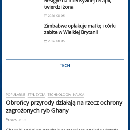
Besigye na intensywnej terapii,
twierdzi żona
2026-08-05
Zimbabwe opłakuje matkę i córki
zabite w Wielkiej Brytanii
2026-08-05
TECH
POPULARNE
STYL ŻYCIA
TECHNOLOGIA I NAUKA
Obrońcy przyrody działają na rzecz ochrony
zagrożonych ryb Ghany
2026-08-02