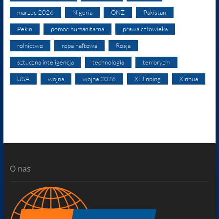
marzec 2026
Nigeria
ONZ
Pakistan
Pekin
pomoc humanitarna
prawa człowieka
rolnictwo
ropa naftowa
Rosja
sztuczna inteligencja
technologia
terroryzm
USA
wojna
wojna 2026
Xi Jinping
Xinhua
O nas