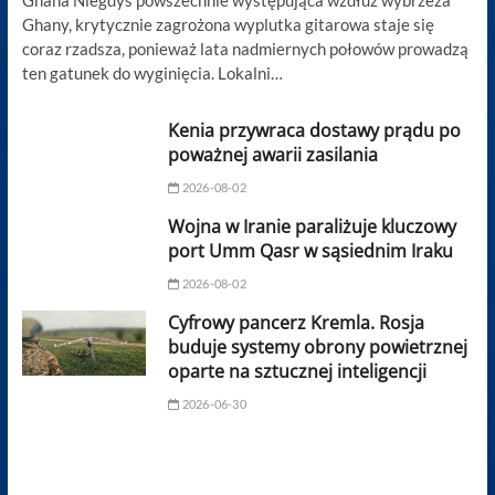
Ghana Niegdyś powszechnie występująca wzdłuż wybrzeża
Ghany, krytycznie zagrożona wyplutka gitarowa staje się
coraz rzadsza, ponieważ lata nadmiernych połowów prowadzą
ten gatunek do wyginięcia. Lokalni…
Kenia przywraca dostawy prądu po
poważnej awarii zasilania
2026-08-02
Wojna w Iranie paraliżuje kluczowy
port Umm Qasr w sąsiednim Iraku
2026-08-02
Cyfrowy pancerz Kremla. Rosja
buduje systemy obrony powietrznej
oparte na sztucznej inteligencji
2026-06-30