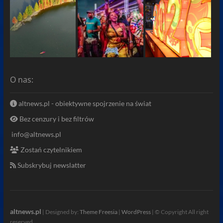
O nas:
altnews.pl - obiektywne spojrzenie na świat
Bez cenzury i bez filtrów
info@altnews.pl
Zostań czytelnikiem
Subskrybuj newslatter
altnews.pl
| Designed by:
Theme Freesia
|
WordPress
| © Copyright All right
reserved