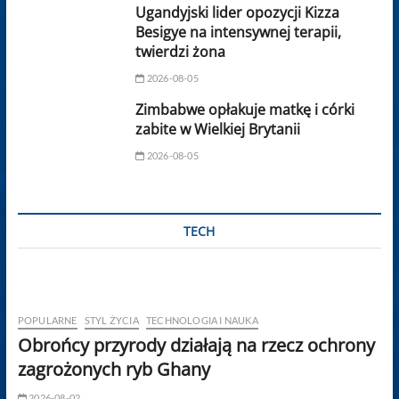
Ugandyjski lider opozycji Kizza
Besigye na intensywnej terapii,
twierdzi żona
2026-08-05
Zimbabwe opłakuje matkę i córki
zabite w Wielkiej Brytanii
2026-08-05
TECH
POPULARNE
STYL ŻYCIA
TECHNOLOGIA I NAUKA
Obrońcy przyrody działają na rzecz ochrony
zagrożonych ryb Ghany
2026-08-02