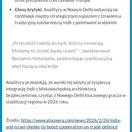
broni prezydenta USA Donalda Trumpa.
Głosy krytyki:
Analitycy w Nowym Delhi wskazują na
rozdźwięk między strategicznym sojuszem z Izraelem a
tradycyjną solidarnością Indii z państwami arabskimi.
„Przyszłość należy do tych, którzy innowują.
Możemy to zrobić lepiej razem” – zadeklarował
Benjamin Netanjahu, podkreślając cywilizacyjną
więź łączącą oba kraje.
Analitycy przewidują, że wyniki tej wizyty przyspieszą
integrację Indii z bliskowschodnią architekturą
bezpieczeństwa, czyniąc z Nowego Delhi kluczowego gracza w
stabilizacji regionu w 2026 roku.
Źródło:
https://www.aljazeera.com/news/2026/2/26/india-
and-israel-pledge-to-boost-cooperation-on-trade-defence