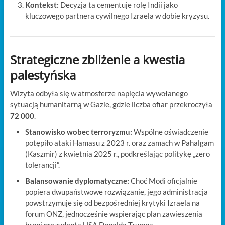
Kontekst:
Decyzja ta cementuje rolę Indii jako
kluczowego partnera cywilnego Izraela w dobie kryzysu.
Strategiczne zbliżenie a kwestia
palestyńska
Wizyta odbyła się w atmosferze napięcia wywołanego
sytuacją humanitarną w Gazie, gdzie liczba ofiar przekroczyła
72 000
.
Stanowisko wobec terroryzmu:
Wspólne oświadczenie
potępiło ataki Hamasu z 2023 r. oraz zamach w Pahalgam
(Kaszmir) z kwietnia 2025 r., podkreślając politykę „zero
tolerancji”.
Balansowanie dyplomatyczne:
Choć Modi oficjalnie
popiera dwupaństwowe rozwiązanie, jego administracja
powstrzymuje się od bezpośredniej krytyki Izraela na
forum ONZ, jednocześnie wspierając plan zawieszenia