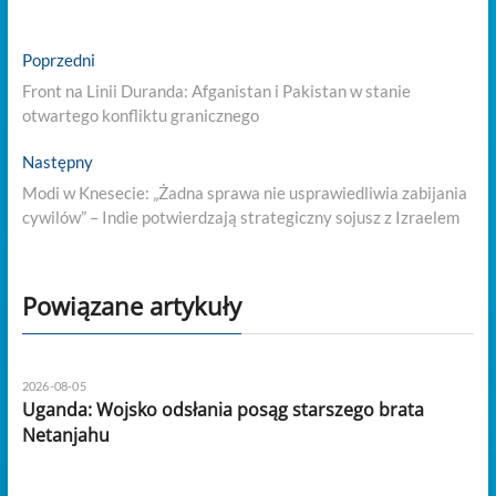
Nawigacja
Previous
Poprzedni
post:
wpisu
Front na Linii Duranda: Afganistan i Pakistan w stanie
otwartego konfliktu granicznego
Next
Następny
post:
Modi w Knesecie: „Żadna sprawa nie usprawiedliwia zabijania
cywilów” – Indie potwierdzają strategiczny sojusz z Izraelem
Powiązane artykuły
2026-08-05
Uganda: Wojsko odsłania posąg starszego brata
Netanjahu