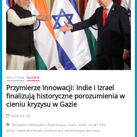
t
o
n
POLITYKA
SLIDER
Przymierze Innowacji: Indie i Izrael
finalizują historyczne porozumienia w
cieniu kryzysu w Gazie
2026-02-26
Benjamin Netanjahu
dyplomacja
Gaza
Indie
Izrael
luty
2026
Narendra Modi
rynek pracy
technologia obronna