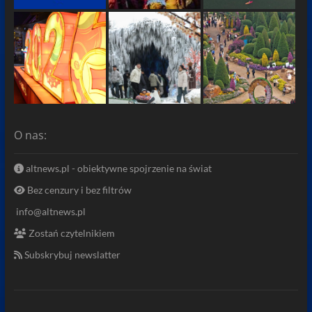
O nas:
altnews.pl - obiektywne spojrzenie na świat
Bez cenzury i bez filtrów
info@altnews.pl
Zostań czytelnikiem
Subskrybuj newslatter