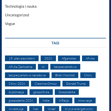
Technologia i nauka
Uncategorized
Vogue
TAGI
15. plan pięcioletni
2026
Afganistan
Afryka
Afryka Zachodnia
AI
bezpieczeństwo
bezpieczeństwo narodowe
Bliski Wschód
Chiny
Chiny 2026
Cieśnina Ormuz
Donald Trump
dyplomacja
geopolityka
Gospodarka
gospodarka 2026
Indie
Inflacja
innowacje
inwestycje
Iran
Izrael
kryzys energetyczny