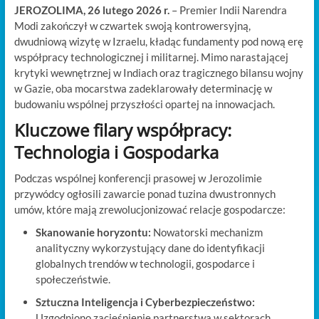
JEROZOLIMA, 26 lutego 2026 r.
– Premier Indii Narendra
Modi zakończył w czwartek swoją kontrowersyjną,
dwudniową wizytę w Izraelu, kładąc fundamenty pod nową erę
współpracy technologicznej i militarnej. Mimo narastającej
krytyki wewnętrznej w Indiach oraz tragicznego bilansu wojny
w Gazie, oba mocarstwa zadeklarowały determinację w
budowaniu wspólnej przyszłości opartej na innowacjach.
Kluczowe filary współpracy:
Technologia i Gospodarka
Podczas wspólnej konferencji prasowej w Jerozolimie
przywódcy ogłosili zawarcie ponad tuzina dwustronnych
umów, które mają zrewolucjonizować relacje gospodarcze:
Skanowanie horyzontu:
Nowatorski mechanizm
analityczny wykorzystujący dane do identyfikacji
globalnych trendów w technologii, gospodarce i
społeczeństwie.
Sztuczna Inteligencja i Cyberbezpieczeństwo:
Uzgodniono zacieśnienie partnerstwa w sektorach