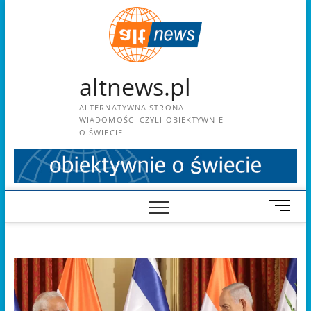
Skip
to
content
altnews.pl
ALTERNATYWNA STRONA
WIADOMOŚCI CZYLI OBIEKTYWNIE
O ŚWIECIE
M
e
n
u
B
u
t