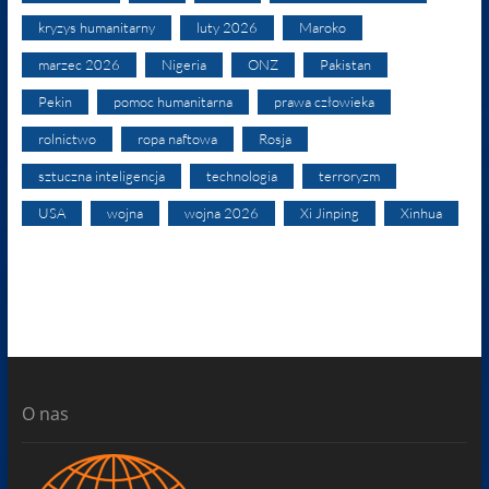
kryzys humanitarny
luty 2026
Maroko
marzec 2026
Nigeria
ONZ
Pakistan
Pekin
pomoc humanitarna
prawa człowieka
rolnictwo
ropa naftowa
Rosja
sztuczna inteligencja
technologia
terroryzm
USA
wojna
wojna 2026
Xi Jinping
Xinhua
O nas