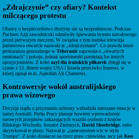
„Zdrajczynie” czy ofiary? Kontekst
milczącego protestu
Obawy o bezpieczeństwo drużyny nie są bezpodstawne. Podczas
Pucharu Azji zawodniczki odmówiły śpiewania hymnu narodowego
przed pierwszym meczem. W związku z tym irańska telewizja
państwowa otwarcie nazwała je „zdrajczyniami”. Co prawda biuro
prokuratora generalnego w
Teheranie
zapewnia o „otwartych
ramionach” i pokoju, jednak sportsmenki pamiętają los innych
opozycjonistów. Z kolei
azyl dla irańskich piłkarek
zbiegł się w
czasie z 12. dniem wojny USA i Izraela przeciwko Iranowi, w
której zginął m.in. Ajatollah Ali Chamenei.
Kontrowersje wokół australijskiego
prawa wizowego
Decyzja rządu o przyznaniu ochrony wzbudziła mieszane emocje w
samej Australii. Partia Pracy planuje bowiem wprowadzenie
surowych przepisów zakazujących wjazdu osobom z krajów
Bliskiego Wschodu. Senator Zielonych,
David Shoebridge
, ostro
skrytykował te plany. Nazwał je „zamrożeniem wiz w stylu
Trumpa”. Z kolei działacze na rzecz praw człowieka, tacy jak
Kon