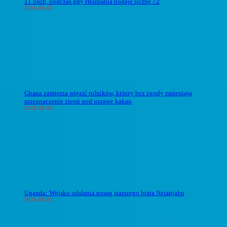
11 osób, podczas gdy Hiszpania podaje liczbę 72
2026-08-05
Ghana zamierza więzić rolników, którzy bez zgody zmieniają
przeznaczenie ziemi pod uprawę kakao
2026-08-05
Uganda: Wojsko odsłania posąg starszego brata Netanjahu
2026-08-05