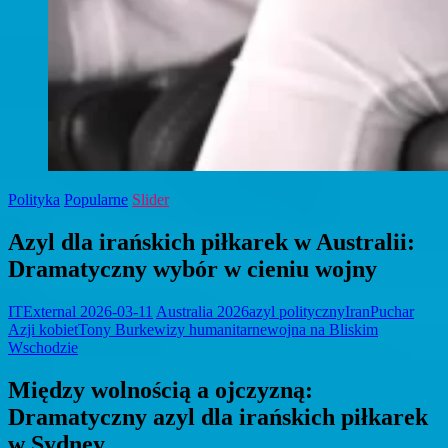
Polityka
Popularne
Slider
Azyl dla irańskich piłkarek w Australii:
Dramatyczny wybór w cieniu wojny
ITExternal
2026-03-11
Australia 2026
azyl polityczny
Iran
Puchar
Azji kobiet
Tony Burke
wizy humanitarne
wojna na Bliskim
Wschodzie
Między wolnością a ojczyzną:
Dramatyczny azyl dla irańskich piłkarek
w Sydney