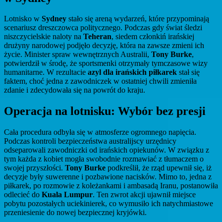
Lotnisko w
Sydney
stało się areną wydarzeń, które przypominają
scenariusz dreszczowca politycznego. Podczas gdy świat śledzi
niszczycielskie naloty na
Teheran
, siedem członkiń irańskiej
drużyny narodowej podjęło decyzję, która na zawsze zmieni ich
życie. Minister spraw wewnętrznych Australii,
Tony Burke
,
potwierdził w środę, że sportsmenki otrzymały tymczasowe wizy
humanitarne. W rezultacie
azyl dla irańskich piłkarek
stał się
faktem, choć jedna z zawodniczek w ostatniej chwili zmieniła
zdanie i zdecydowała się na powrót do kraju.
Operacja na lotnisku: Wybór bez presji
Cała procedura odbyła się w atmosferze ogromnego napięcia.
Podczas kontroli bezpieczeństwa australijscy urzędnicy
odseparowali zawodniczki od irańskich opiekunów. W związku z
tym każda z kobiet mogła swobodnie rozmawiać z tłumaczem o
swojej przyszłości.
Tony Burke
podkreślił, że rząd upewnił się, iż
decyzje były suwerenne i pozbawione nacisków. Mimo to, jedna z
piłkarek, po rozmowie z koleżankami i ambasadą Iranu, postanowiła
odlecieć do
Kuala Lumpur
. Ten zwrot akcji ujawnił miejsce
pobytu pozostałych uciekinierek, co wymusiło ich natychmiastowe
przeniesienie do nowej bezpiecznej kryjówki.