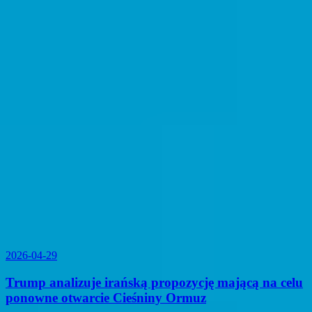
2026-04-29
Trump analizuje irańską propozycję mającą na celu
ponowne otwarcie Cieśniny Ormuz