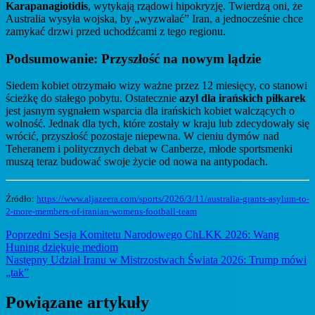
Karapanagiotidis
, wytykają rządowi hipokryzję. Twierdzą oni, że
Australia wysyła wojska, by „wyzwalać” Iran, a jednocześnie chce
zamykać drzwi przed uchodźcami z tego regionu.
Podsumowanie: Przyszłość na nowym lądzie
Siedem kobiet otrzymało wizy ważne przez 12 miesięcy, co stanowi
ścieżkę do stałego pobytu. Ostatecznie
azyl dla irańskich piłkarek
jest jasnym sygnałem wsparcia dla irańskich kobiet walczących o
wolność. Jednak dla tych, które zostały w kraju lub zdecydowały się
wrócić, przyszłość pozostaje niepewna. W cieniu dymów nad
Teheranem i politycznych debat w Canberze, młode sportsmenki
muszą teraz budować swoje życie od nowa na antypodach.
Źródło:
https://www.aljazeera.com/sports/2026/3/11/australia-grants-asylum-to-
2-more-members-of-iranian-womens-football-team
Nawigacja
Previous
Poprzedni
Sesja Komitetu Narodowego ChLKK 2026: Wang
post:
Huning dziękuje mediom
wpisu
Next
Następny
Udział Iranu w Mistrzostwach Świata 2026: Trump mówi
post:
„tak”
Powiązane artykuły