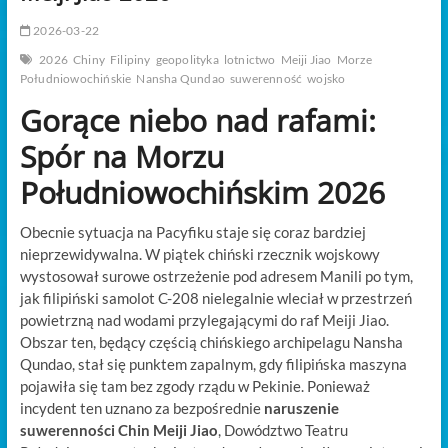
t
o
2026-03-22
n
2026
Chiny
Filipiny
geopolityka
lotnictwo
Meiji Jiao
Morze
Południowochińskie
Nansha Qundao
suwerenność
wojsko
Gorące niebo nad rafami:
Spór na Morzu
Południowochińskim 2026
Obecnie sytuacja na Pacyfiku staje się coraz bardziej
nieprzewidywalna. W piątek chiński rzecznik wojskowy
wystosował surowe ostrzeżenie pod adresem Manili po tym,
jak filipiński samolot C-208 nielegalnie wleciał w przestrzeń
powietrzną nad wodami przylegającymi do raf Meiji Jiao.
Obszar ten, będący częścią chińskiego archipelagu Nansha
Qundao, stał się punktem zapalnym, gdy filipińska maszyna
pojawiła się tam bez zgody rządu w Pekinie. Ponieważ
incydent ten uznano za bezpośrednie
naruszenie
suwerenności Chin Meiji Jiao
, Dowództwo Teatru