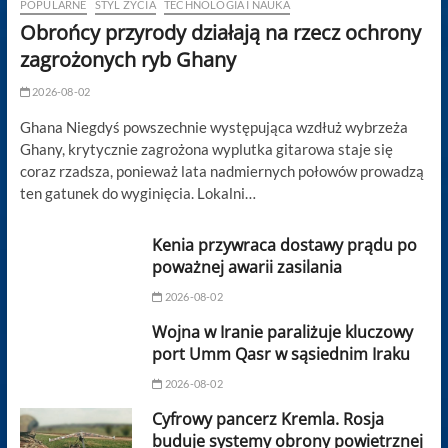
POPULARNE
STYL ŻYCIA
TECHNOLOGIA I NAUKA
Obrońcy przyrody działają na rzecz ochrony
zagrożonych ryb Ghany
2026-08-02
Ghana Niegdyś powszechnie występująca wzdłuż wybrzeża
Ghany, krytycznie zagrożona wyplutka gitarowa staje się
coraz rzadsza, ponieważ lata nadmiernych połowów prowadzą
ten gatunek do wyginięcia. Lokalni…
Kenia przywraca dostawy prądu po
poważnej awarii zasilania
2026-08-02
Wojna w Iranie paraliżuje kluczowy
port Umm Qasr w sąsiednim Iraku
2026-08-02
Cyfrowy pancerz Kremla. Rosja
buduje systemy obrony powietrznej