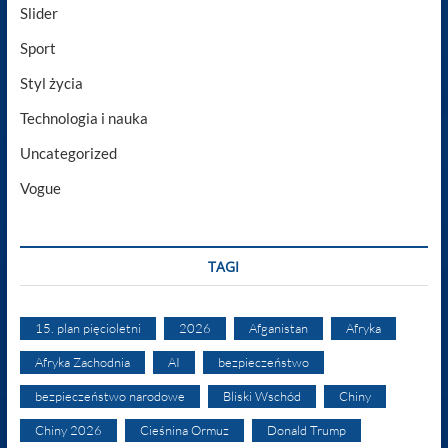
Slider
Sport
Styl życia
Technologia i nauka
Uncategorized
Vogue
TAGI
15. plan pięcioletni
2026
Afganistan
Afryka
Afryka Zachodnia
AI
bezpieczeństwo
bezpieczeństwo narodowe
Bliski Wschód
Chiny
Chiny 2026
Cieśnina Ormuz
Donald Trump