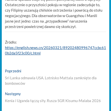
Ostatecznie o przyszłości pokoju w regionie zadecyduje to,
czy Filipiny uszanują chińskie ostrzeżenia i powrócą do stołu
negocjacyjnego. Dla obserwatorów w Guangzhou i Manili
jasne jest jedno: czas na „przypadkowe” naruszenia
przestrzeni powietrznej dawno się skończył.
Źródło:
https://english.news.cn/20260321/89202480996747ccbc61
0b2da5f23c00/c.html
Nawigacja
Previous
Poprzedni
post:
wpisu
Sri Lanka odmawia USA. Lotnisko Mattala zamknięte dla
bombowców
Next
Następny
post:
Kenia i Uganda łączą siły. Rusza SGR Kisumu-Malaba 2026