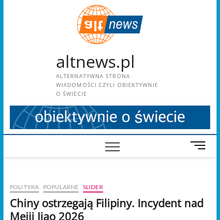
Skip
to
content
altnews.pl
ALTERNATYWNA STRONA
WIADOMOŚCI CZYLI OBIEKTYWNIE
O ŚWIECIE
M
e
n
u
POLITYKA
POPULARNE
SLIDER
B
u
Chiny ostrzegają Filipiny. Incydent nad
t
Meiji Jiao 2026