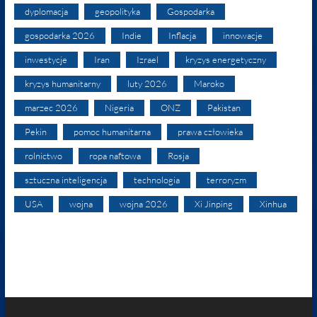
dyplomacja
geopolityka
Gospodarka
gospodarka 2026
Indie
Inflacja
innowacje
inwestycje
Iran
Izrael
kryzys energetyczny
kryzys humanitarny
luty 2026
Maroko
marzec 2026
Nigeria
ONZ
Pakistan
Pekin
pomoc humanitarna
prawa człowieka
rolnictwo
ropa naftowa
Rosja
sztuczna inteligencja
technologia
terroryzm
USA
wojna
wojna 2026
Xi Jinping
Xinhua