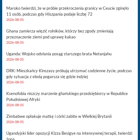
Maroko twierdzi, że w próbie przekroczenia granicy w Ceucie zginęło
11 osób, podczas gdy Hiszpania podaje liczbę 72
2026-08-05
Ghana zamierza więzić rolników, którzy bez zgody zmieniają
przeznaczenie ziemi pod uprawę kakao
2026-08-05
Uganda: Wojsko odsłania posąg starszego brata Netanjahu
2026-08-05
DRK: Mieszkańcy Kinszasy próbują utrzymać codzienne życie, podczas
gdy sytuacja z ebolą pogarsza się gdzie indziej
2026-08-05
Ksenofobia niszczy marzenie ghańskiego przedsiębiorcy w Republice
Południowej Afryki
2026-08-05
Zimbabwe opłakuje matkę i córki zabite w Wielkiej Brytanii
2026-08-05
Ugandyjski lider opozycji Kizza Besigye na intensywnej terapii, twierdzi
żona