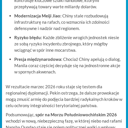
kontroluje kluczowe szlaki handlowe, którymi
przepływają towary warte miliardy dolarów.
Modernizacja Meiji Jiao:
Chiny stale rozbudowują
infrastrukturę na rafach, co wzmacnia ich zdolności
defensywne i nadzór nad regionem.
Ryzyko błędu:
Każde zbliżenie wrogich jednostek niesie
ze sobą ryzyko incydentu zbrojnego, który mógłby
wciągnąć w spór inne mocarstwa.
Presja międzynarodowa:
Chociaż Chiny apelują o dialog,
Manila coraz częściej decyduje się na jednostronne akcje
w spornych akwenach.
W rezultacie marzec 2026 roku staje się testem dla
regionalnej dyplomacji. Pekin ostrzega, że dalsze prowokacje
mogą zmusić armię do podjęcia bardziej radykalnych kroków w
celu ochrony integralności terytorialnej państwa.
Podsumowując,
spór na Morzu Południowochińskim 2026
wchodzi w nową, niebezpieczną fazę, w której niebo nad rafami
Nansha Qundao staje się polem politycznej walki o wpływy.