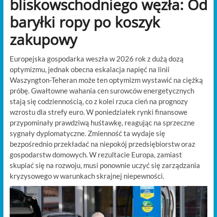
bliskowschodniego węzła: Od
baryłki ropy po koszyk
zakupowy
Europejska gospodarka weszła w 2026 rok z dużą dozą
optymizmu, jednak obecna eskalacja napięć na linii
Waszyngton-Teheran może ten optymizm wystawić na ciężką
próbę. Gwałtowne wahania cen surowców energetycznych
stają się codziennością, co z kolei rzuca cień na prognozy
wzrostu dla strefy euro. W poniedziałek rynki finansowe
przypominały prawdziwą huśtawkę, reagując na sprzeczne
sygnały dyplomatyczne. Zmienność ta wydaje się
bezpośrednio przekładać na niepokój przedsiębiorstw oraz
gospodarstw domowych. W rezultacie Europa, zamiast
skupiać się na rozwoju, musi ponownie uczyć się zarządzania
kryzysowego w warunkach skrajnej niepewności.