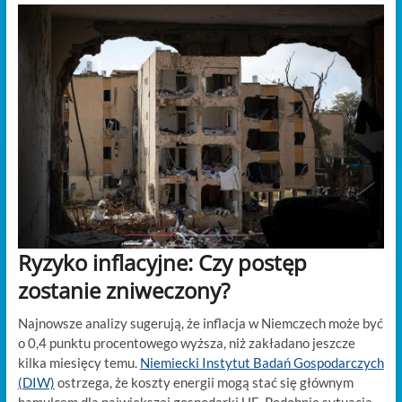
Ryzyko inflacyjne: Czy postęp
zostanie zniweczony?
Najnowsze analizy sugerują, że inflacja w Niemczech może być
o 0,4 punktu procentowego wyższa, niż zakładano jeszcze
kilka miesięcy temu.
Niemiecki Instytut Badań Gospodarczych
(DIW)
ostrzega, że koszty energii mogą stać się głównym