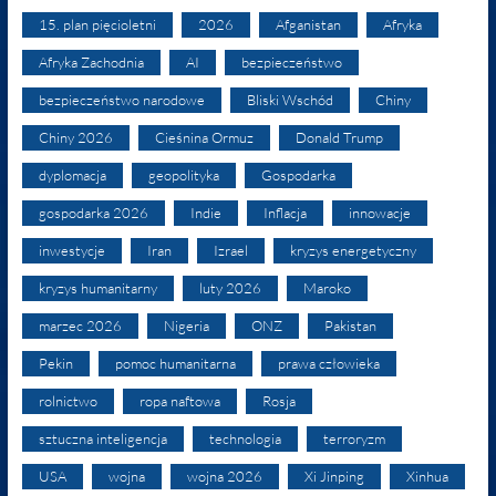
15. plan pięcioletni
2026
Afganistan
Afryka
Afryka Zachodnia
AI
bezpieczeństwo
bezpieczeństwo narodowe
Bliski Wschód
Chiny
Chiny 2026
Cieśnina Ormuz
Donald Trump
dyplomacja
geopolityka
Gospodarka
gospodarka 2026
Indie
Inflacja
innowacje
inwestycje
Iran
Izrael
kryzys energetyczny
kryzys humanitarny
luty 2026
Maroko
marzec 2026
Nigeria
ONZ
Pakistan
Pekin
pomoc humanitarna
prawa człowieka
rolnictwo
ropa naftowa
Rosja
sztuczna inteligencja
technologia
terroryzm
USA
wojna
wojna 2026
Xi Jinping
Xinhua