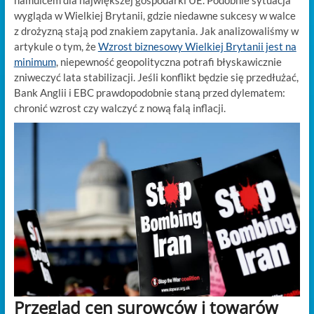
hamulcem dla największej gospodarki UE. Podobnie sytuacja
wygląda w Wielkiej Brytanii, gdzie niedawne sukcesy w walce
z drożyzną stają pod znakiem zapytania. Jak analizowaliśmy w
artykule o tym, że
Wzrost biznesowy Wielkiej Brytanii jest na
minimum
, niepewność geopolityczna potrafi błyskawicznie
zniweczyć lata stabilizacji. Jeśli konflikt będzie się przedłużać,
Bank Anglii i EBC prawdopodobnie staną przed dylematem:
chronić wzrost czy walczyć z nową falą inflacji.
Przegląd cen surowców i towarów