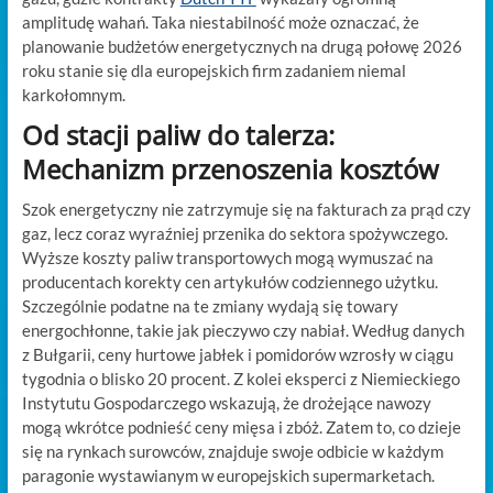
amplitudę wahań. Taka niestabilność może oznaczać, że
planowanie budżetów energetycznych na drugą połowę 2026
roku stanie się dla europejskich firm zadaniem niemal
karkołomnym.
Od stacji paliw do talerza:
Mechanizm przenoszenia kosztów
Szok energetyczny nie zatrzymuje się na fakturach za prąd czy
gaz, lecz coraz wyraźniej przenika do sektora spożywczego.
Wyższe koszty paliw transportowych mogą wymuszać na
producentach korekty cen artykułów codziennego użytku.
Szczególnie podatne na te zmiany wydają się towary
energochłonne, takie jak pieczywo czy nabiał. Według danych
z Bułgarii, ceny hurtowe jabłek i pomidorów wzrosły w ciągu
tygodnia o blisko 20 procent. Z kolei eksperci z Niemieckiego
Instytutu Gospodarczego wskazują, że drożejące nawozy
mogą wkrótce podnieść ceny mięsa i zbóż. Zatem to, co dzieje
się na rynkach surowców, znajduje swoje odbicie w każdym
paragonie wystawianym w europejskich supermarketach.