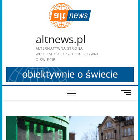
Skip
to
content
altnews.pl
ALTERNATYWNA STRONA
WIADOMOŚCI CZYLI OBIEKTYWNIE
O ŚWIECIE
M
e
n
u
B
u
t