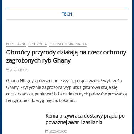
TECH
POPULARNE
STYL ŻYCIA
TECHNOLOGIA I NAUKA
Obrońcy przyrody działają na rzecz ochrony
zagrożonych ryb Ghany
2026-08-02
Ghana Niegdyś powszechnie występująca wzdłuż wybrzeża
Ghany, krytycznie zagrożona wyplutka gitarowa staje się
coraz rzadsza, ponieważ lata nadmiernych połowów prowadzą
ten gatunek do wyginięcia. Lokalni…
Kenia przywraca dostawy prądu po
poważnej awarii zasilania
2026-08-02