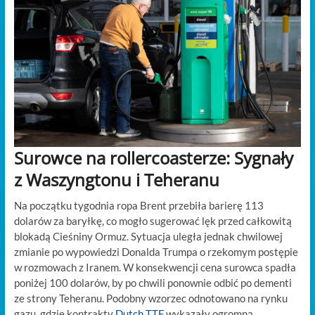
Surowce na rollercoasterze: Sygnały
z Waszyngtonu i Teheranu
Na początku tygodnia ropa Brent przebiła barierę 113
dolarów za baryłkę, co mogło sugerować lęk przed całkowitą
blokadą Cieśniny Ormuz. Sytuacja uległa jednak chwilowej
zmianie po wypowiedzi Donalda Trumpa o rzekomym postępie
w rozmowach z Iranem. W konsekwencji cena surowca spadła
poniżej 100 dolarów, by po chwili ponownie odbić po dementi
ze strony Teheranu. Podobny wzorzec odnotowano na rynku
gazu, gdzie kontrakty
Dutch TTF
wykazały ogromną