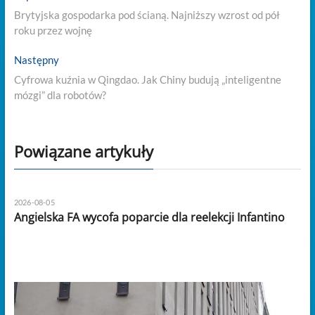
post:
wpisu
Brytyjska gospodarka pod ścianą. Najniższy wzrost od pół
roku przez wojnę
Next
Następny
post:
Cyfrowa kuźnia w Qingdao. Jak Chiny budują „inteligentne
mózgi” dla robotów?
Powiązane artykuły
2026-08-05
Angielska FA wycofa poparcie dla reelekcji Infantino