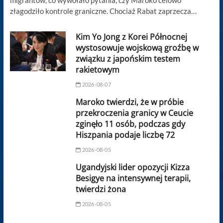
migrantów, co wywołało pytania, czy Maroko celowo
złagodziło kontrole graniczne. Chociaż Rabat zaprzecza…
Kim Yo Jong z Korei Północnej
wystosowuje wojskową groźbę w
związku z japońskim testem
rakietowym
2026-08-07
Maroko twierdzi, że w próbie
przekroczenia granicy w Ceucie
zginęło 11 osób, podczas gdy
Hiszpania podaje liczbę 72
2026-08-05
Ugandyjski lider opozycji Kizza
Besigye na intensywnej terapii,
twierdzi żona
2026-08-05