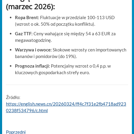
(marzec 2026):
Ropa Brent:
Fluktuacje w przedziale 100-113 USD
(wzrost o ok. 50% od początku konfliktu).
Gaz TTF:
Ceny wahające się między 54 a 63 EUR za
megawatogodzinę.
Warzywa i owoce:
Skokowe wzrosty cen importowanych
bananów i pomidorów (do 19%).
Prognoza inflacji:
Potencjalny wzrost o 0,4 p.p. w
kluczowych gospodarkach strefy euro.
Źródło:
https://english.news.cn/20260324/ff4c7f31e2fb4718ad923
0238f534796/c.html
Nawigacja
Previous
Poprzedni