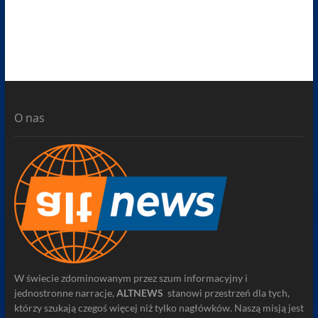
O nas
W świecie zdominowanym przez szum informacyjny i
jednostronne narracje,
ALTNEWS
stanowi przestrzeń dla tych,
którzy szukają czegoś więcej niż tylko nagłówków. Naszą misją jest