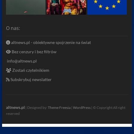
O nas:
altnews.pl - obiektywne spojrzenie na świat
Bez cenzury i bez filtrów
info@altnews.pl
Zostań czytelnikiem
Subskrybuj newslatter
altnews.pl
| Designed by:
Theme Freesia
|
WordPress
| © Copyright All right
reserved