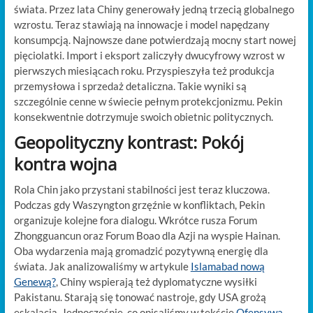
świata. Przez lata Chiny generowały jedną trzecią globalnego
wzrostu. Teraz stawiają na innowacje i model napędzany
konsumpcją. Najnowsze dane potwierdzają mocny start nowej
pięciolatki. Import i eksport zaliczyły dwucyfrowy wzrost w
pierwszych miesiącach roku. Przyspieszyła też produkcja
przemysłowa i sprzedaż detaliczna. Takie wyniki są
szczególnie cenne w świecie pełnym protekcjonizmu. Pekin
konsekwentnie dotrzymuje swoich obietnic politycznych.
Geopolityczny kontrast: Pokój
kontra wojna
Rola Chin jako przystani stabilności jest teraz kluczowa.
Podczas gdy Waszyngton grzęźnie w konfliktach, Pekin
organizuje kolejne fora dialogu. Wkrótce rusza Forum
Zhongguancun oraz Forum Boao dla Azji na wyspie Hainan.
Oba wydarzenia mają gromadzić pozytywną energię dla
świata. Jak analizowaliśmy w artykule
Islamabad nową
Genewą?
, Chiny wspierają też dyplomatyczne wysiłki
Pakistanu. Starają się tonować nastroje, gdy USA grożą
eskalacją. Jednocześnie, co opisaliśmy w tekście
Ofensywa