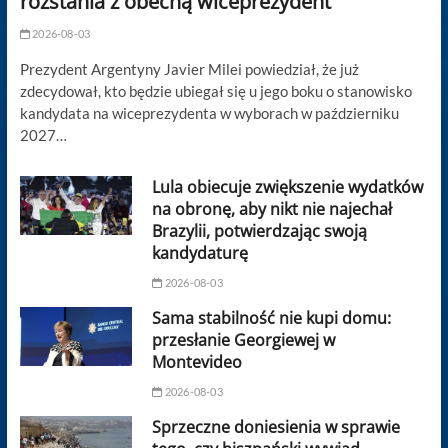
rozstania z obecną wiceprezydent
2026-08-03
Prezydent Argentyny Javier Milei powiedział, że już
zdecydował, kto będzie ubiegał się u jego boku o stanowisko
kandydata na wiceprezydenta w wyborach w październiku
2027…
Lula obiecuje zwiększenie wydatków
na obronę, aby nikt nie najechał
Brazylii, potwierdzając swoją
kandydaturę
2026-08-03
Sama stabilność nie kupi domu:
przesłanie Georgiewej w
Montevideo
2026-08-03
Sprzeczne doniesienia w sprawie