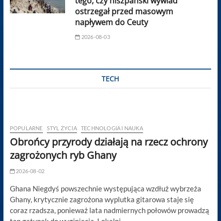
tego, czy hiszpański wywiad
ostrzegał przed masowym
napływem do Ceuty
2026-08-03
TECH
POPULARNE
STYL ŻYCIA
TECHNOLOGIA I NAUKA
Obrońcy przyrody działają na rzecz ochrony
zagrożonych ryb Ghany
2026-08-02
Ghana Niegdyś powszechnie występująca wzdłuż wybrzeża
Ghany, krytycznie zagrożona wyplutka gitarowa staje się
coraz rzadsza, ponieważ lata nadmiernych połowów prowadzą