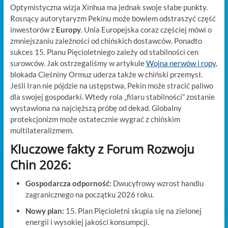
Optymistyczna wizja Xinhua ma jednak swoje słabe punkty.
Rosnący autorytaryzm Pekinu może bowiem odstraszyć część
inwestorów z
Europy
. Unia Europejska coraz częściej mówi o
zmniejszaniu zależności od chińskich dostawców. Ponadto
sukces 15. Planu Pięcioletniego zależy od stabilności cen
surowców. Jak ostrzegaliśmy w artykule
Wojna nerwów i ropy
,
blokada Cieśniny Ormuz uderza także w chiński przemysł.
Jeśli Iran nie pójdzie na ustępstwa, Pekin może stracić paliwo
dla swojej gospodarki. Wtedy rola „filaru stabilności” zostanie
wystawiona na najcięższą próbę od dekad. Globalny
protekcjonizm może ostatecznie wygrać z chińskim
multilateralizmem.
Kluczowe fakty z Forum Rozwoju
Chin 2026:
Gospodarcza odporność:
Dwucyfrowy wzrost handlu
zagranicznego na początku 2026 roku.
Nowy plan:
15. Plan Pięcioletni skupia się na zielonej
energii i wysokiej jakości konsumpcji.