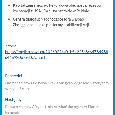
Kapitał zagraniczny:
Rekordowa obecność prezesów
korporacji z USA i Danii na szczycie w Pekinie.
Centra dialogu:
Nadchodzące fora w Boao i
Zhongguancun jako platformy stabilizacji Azji.
Źródło:
https://english.news.cn/20260324/01b54225c8c64784988
d41a92067ad0c/c.html
Nawigacja
Previous
Poprzedni
post:
wpisu
Islamabad nową Genewą? Pakistan gotowy gościć historyczny
szczyt USA-Iran
Next
Następny
post:
Bitwa o chleb w Afryce. Unia Afrykańska ogłasza Plan z
Kampali