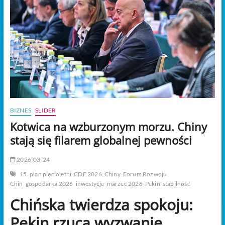
t
o
n
BIZNES
SLIDER
Kotwica na wzburzonym morzu. Chiny
stają się filarem globalnej pewności
2026-03-24
15. plan pięcioletni
CDF 2026
Chiny
Forum Rozwoju
Chin
gospodarka 2026
inwestycje
marzec 2026
Pekin
stabilność
Chińska twierdza spokoju:
Pekin rzuca wyzwanie