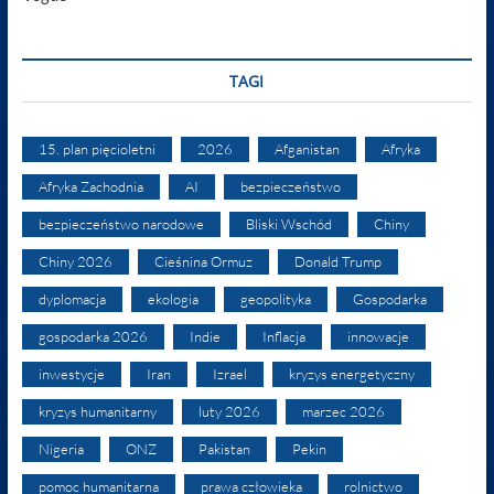
TAGI
15. plan pięcioletni
2026
Afganistan
Afryka
Afryka Zachodnia
AI
bezpieczeństwo
bezpieczeństwo narodowe
Bliski Wschód
Chiny
Chiny 2026
Cieśnina Ormuz
Donald Trump
dyplomacja
ekologia
geopolityka
Gospodarka
gospodarka 2026
Indie
Inflacja
innowacje
inwestycje
Iran
Izrael
kryzys energetyczny
kryzys humanitarny
luty 2026
marzec 2026
Nigeria
ONZ
Pakistan
Pekin
pomoc humanitarna
prawa człowieka
rolnictwo