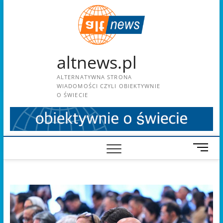
Skip
to
content
altnews.pl
ALTERNATYWNA STRONA
WIADOMOŚCI CZYLI OBIEKTYWNIE
O ŚWIECIE
M
e
n
u
B
u
t