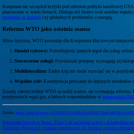
Koopman nie szczędził krytyki pod adresem polityki handlowej USA. 
planowanie w wielu firmach. Dlatego też biznes woli stabilne regula
protestów w Indiach
czy globalnych problemów z energią.
Reforma WTO jako ostatnia szansa
Mimo kryzysu, WTO pozostaje dla Koopmana kluczowym miejscem wsp
Handel cyfrowy:
Potrzebujemy jasnych reguł dla usług online.
Nowoczesne usługi:
Przestarzałe przepisy wymagają szybkieg
Multilateralizm:
Żaden kraj nie może rozwijać się w pojedynk
Wspólne cele:
Koordynacja prowadzi do lepszych rezultatów d
Zasady założycielskie WTO są nadal ważne, ale wymagają reformy. 
przejrzystych reguł gry, o których wspominaliśmy w
prognozach O
Źródło:
https://english.news.cn/20260326/a18fbd3fc6f548339d45a685b45e3026
Nawigacja
Previous
Poprzedni
Szczyt w Boao. Zhao Leji zacieśnia więzi z Azerbejdżan
Next
post:
Następny
Nowa era chińskiej biurokracji. Xi Jinping zmienia definicj
wpisu
post: