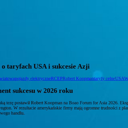
 taryfach USA i sukcesie Azji
światowa
pojazdy elektryczne
RCEP
Robert Koopman
taryfy celne
USA
W
ment sukcesu w 2026 roku
Taką tezę postawił Robert Koopman na Boao Forum for Asia 2026. Eksp
gton. W rezultacie amerykańskie firmy mają ogromne trudności z pla
owego handlu.