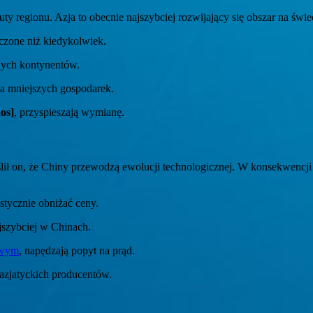
 regionu. Azja to obecnie najszybciej rozwijający się obszar na św
czone niż kiedykolwiek.
nych kontynentów.
a mniejszych gospodarek.
os]
, przyspieszają wymianę.
ślił on, że Chiny przewodzą ewolucji technologicznej. W konsekwencji 
stycznie obniżać ceny.
ajszybciej w Chinach.
owym
, napędzają popyt na prąd.
azjatyckich producentów.