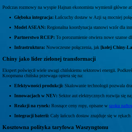
Podczas rozmowy na wyspie Hajnan ekonomista wymienił główne atuty
Głęboka integracja:
Łańcuchy dostaw w Azji są mocniej połą
Model ASEAN:
Regionalna koordynacja stanowi wzór dla in
Partnerstwo RCEP:
To porozumienie otwiera nowe szanse dl
Infrastruktura:
Nowoczesne połączenia, jak
[kolej Chiny-La
Chiny jako lider zielonej transformacji
Ekspert poświęcił wiele uwagi chińskiemu sektorowi energii. Podkre
Koopmana chińska przewaga opiera się na:
Efektywności produkcji:
Skalowanie technologii pozwala dra
Innowacjach w NEV:
Sektor aut elektrycznych rozwija się n
Reakcji na rynek:
Rosnące ceny ropy, opisane w
szoku naft
Integracji baterii:
Cały łańcuch dostaw znajduje się w rękach 
Kosztowna polityka taryfowa Waszyngtonu