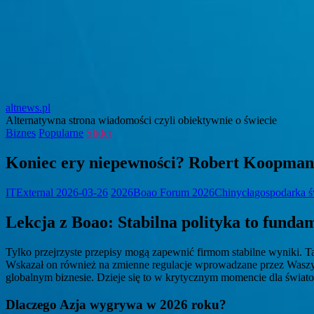
altnews.pl
Alternatywna strona wiadomości czyli obiektywnie o świecie
Biznes
Popularne
Slider
Koniec ery niepewności? Robert Koopman o
ITExternal
2026-03-26
2026
Boao Forum 2026
Chiny
cła
gospodarka 
Lekcja z Boao: Stabilna polityka to funda
Tylko przejrzyste przepisy mogą zapewnić firmom stabilne wyniki. 
Wskazał on również na zmienne regulacje wprowadzane przez Waszyn
globalnym biznesie. Dzieje się to w krytycznym momencie dla świat
Dlaczego Azja wygrywa w 2026 roku?