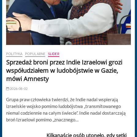
POLITYKA
POPULARNE
SLIDER
Sprzedaż broni przez Indie Izraelowi grozi
współudziałem w ludobójstwie w Gazie,
mówi Amnesty
2026-08-02
Grupa praw człowieka twierdzi, że Indie nadal wspierają
izraelskie wojsko pomimo ludobójstwa „transmitowanego
niemal codziennie na całym świecie”. Indie nadal dostarczają
broń Izraelowi pomimo „znacznego…
Kilkanaście osób utonęło, gdy setki