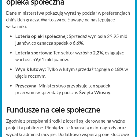
opieka społeczna
Dane ministerstwa pokazują wyraźny podział w preferencjach
chińskich graczy. Warto zwrócić uwagę na następujące
wskaźniki:
Loteria opieki społecznej:
Sprzedaż wyniosła 29,95 mld
juanów, co oznacza spadek o
6,6%
.
Loteria sportowa:
Ten sektor wzrósł o
2,2%
, osiągając
wartość 59,61 mld juanów.
Wynik lutowy:
Tylko w lutym sprzedaż tąpnęła o
18%
w
ujęciu rocznym.
Przyczyna:
Ministerstwo przypisuje ten spadek
przerwom w sprzedaży podczas
Święta Wiosny
.
Fundusze na cele społeczne
Zgodnie z przepisami środki z loterii są kierowane na ważne
projekty publiczne. Pieniądze te finansują m.in. nagrody oraz
wydatki administracyjne. Dodatkowo wspierają one kluczowe