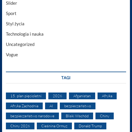
Slider
Sport
Styl życia
Technologia i nauka
Uncategorized
Vogue
TAGI
15. plan pięcioletni
2026
Afganistan
Afryka
Afryka Zachodnia
AI
bezpieczeństwo
bezpieczeństwo narodowe
Bliski Wschód
Chiny
Chiny 2026
Cieśnina Ormuz
Donald Trump