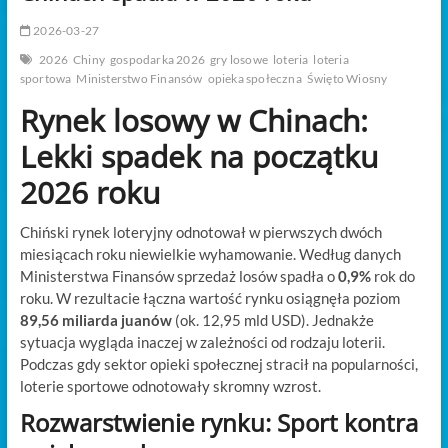
t
o
2026-03-27
n
2026
Chiny
gospodarka 2026
gry losowe
loteria
loteria
sportowa
Ministerstwo Finansów
opieka społeczna
Święto Wiosny
Rynek losowy w Chinach:
Lekki spadek na początku
2026 roku
Chiński rynek loteryjny odnotował w pierwszych dwóch
miesiącach roku niewielkie wyhamowanie. Według danych
Ministerstwa Finansów sprzedaż losów spadła o
0,9%
rok do
roku. W rezultacie łączna wartość rynku osiągnęła poziom
89,56 miliarda juanów
(ok. 12,95 mld USD). Jednakże
sytuacja wygląda inaczej w zależności od rodzaju loterii.
Podczas gdy sektor opieki społecznej stracił na popularności,
loterie sportowe odnotowały skromny wzrost.
Rozwarstwienie rynku: Sport kontra