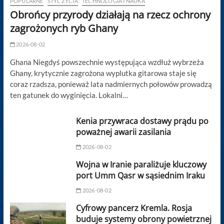
POPULARNE
STYL ŻYCIA
TECHNOLOGIA I NAUKA
Obrońcy przyrody działają na rzecz ochrony
zagrożonych ryb Ghany
2026-08-02
Ghana Niegdyś powszechnie występująca wzdłuż wybrzeża
Ghany, krytycznie zagrożona wyplutka gitarowa staje się
coraz rzadsza, ponieważ lata nadmiernych połowów prowadzą
ten gatunek do wyginięcia. Lokalni…
Kenia przywraca dostawy prądu po
poważnej awarii zasilania
2026-08-02
Wojna w Iranie paraliżuje kluczowy
port Umm Qasr w sąsiednim Iraku
2026-08-02
Cyfrowy pancerz Kremla. Rosja
buduje systemy obrony powietrznej