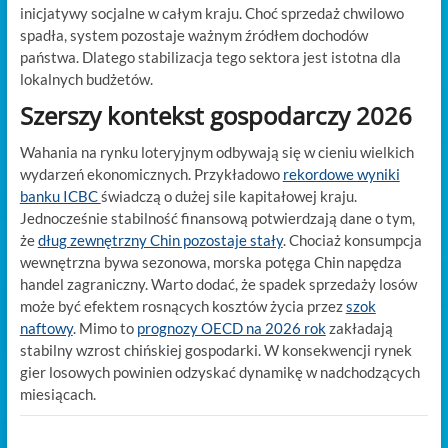
inicjatywy socjalne w całym kraju. Choć sprzedaż chwilowo
spadła, system pozostaje ważnym źródłem dochodów
państwa. Dlatego stabilizacja tego sektora jest istotna dla
lokalnych budżetów.
Szerszy kontekst gospodarczy 2026
Wahania na rynku loteryjnym odbywają się w cieniu wielkich
wydarzeń ekonomicznych. Przykładowo
rekordowe wyniki
banku ICBC
świadczą o dużej sile kapitałowej kraju.
Jednocześnie stabilność finansową potwierdzają dane o tym,
że
dług zewnętrzny Chin pozostaje stały
. Chociaż konsumpcja
wewnętrzna bywa sezonowa, morska potęga Chin napędza
handel zagraniczny. Warto dodać, że spadek sprzedaży losów
może być efektem rosnących kosztów życia przez
szok
naftowy
. Mimo to
prognozy OECD na 2026 rok
zakładają
stabilny wzrost chińskiej gospodarki. W konsekwencji rynek
gier losowych powinien odzyskać dynamikę w nadchodzących
miesiącach.