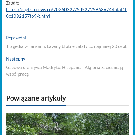
Źródło:
https://english.news.cn/20260327/5d522259636744bfaf1b
0c1032157f69/c.html
Nawigacja
Previous
Poprzedni
post:
wpisu
Tragedia w Tanzanii. Lawiny błotne zabiły co najmniej 20 osób
Next
Następny
post:
Gazowa ofensywa Madrytu. Hiszpania i Algieria zacieśniają
współpracę
Powiązane artykuły