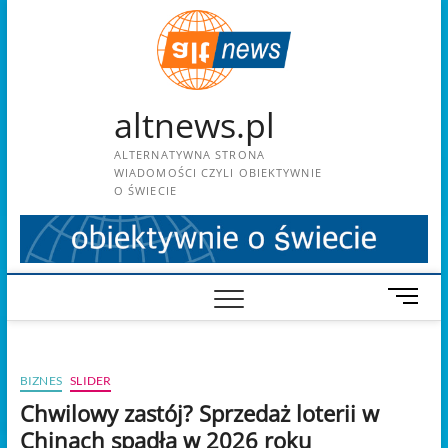
Skip
to
content
altnews.pl
ALTERNATYWNA STRONA
WIADOMOŚCI CZYLI OBIEKTYWNIE
O ŚWIECIE
M
e
n
u
BIZNES
SLIDER
B
u
Chwilowy zastój? Sprzedaż loterii w
t
Chinach spadła w 2026 roku