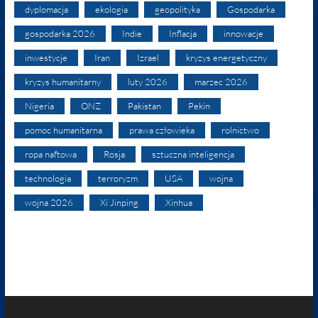
dyplomacja
ekologia
geopolityka
Gospodarka
gospodarka 2026
Indie
Inflacja
innowacje
inwestycje
Iran
Izrael
kryzys energetyczny
kryzys humanitarny
luty 2026
marzec 2026
Nigeria
ONZ
Pakistan
Pekin
pomoc humanitarna
prawa człowieka
rolnictwo
ropa naftowa
Rosja
sztuczna inteligencja
technologia
terroryzm
USA
wojna
wojna 2026
Xi Jinping
Xinhua