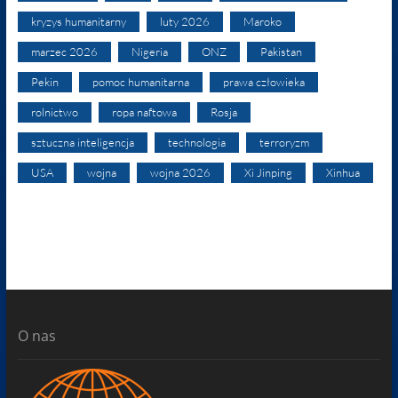
kryzys humanitarny
luty 2026
Maroko
marzec 2026
Nigeria
ONZ
Pakistan
Pekin
pomoc humanitarna
prawa człowieka
rolnictwo
ropa naftowa
Rosja
sztuczna inteligencja
technologia
terroryzm
USA
wojna
wojna 2026
Xi Jinping
Xinhua
O nas