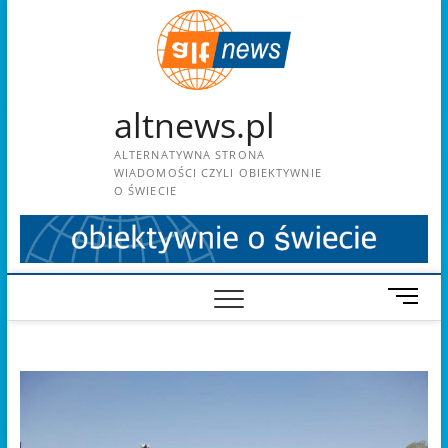
Skip
to
content
altnews.pl
ALTERNATYWNA STRONA
WIADOMOŚCI CZYLI OBIEKTYWNIE
O ŚWIECIE
M
e
n
u
B
u
t