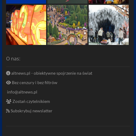
O nas:
altnews.pl - obiektywne spojrzenie na świat
Bez cenzury i bez filtrów
info@altnews.pl
Zostań czytelnikiem
Subskrybuj newslatter