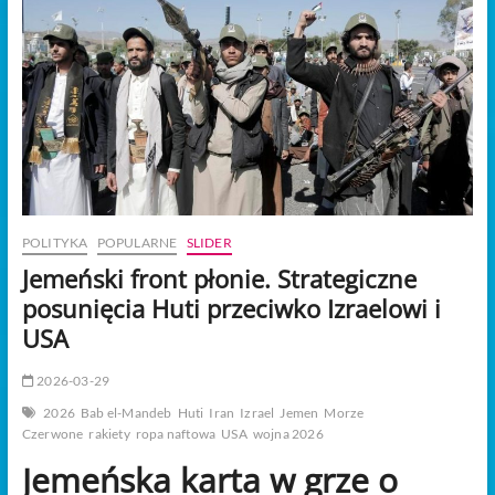
t
o
n
POLITYKA
POPULARNE
SLIDER
Jemeński front płonie. Strategiczne
posunięcia Huti przeciwko Izraelowi i
USA
2026-03-29
2026
Bab el-Mandeb
Huti
Iran
Izrael
Jemen
Morze
Czerwone
rakiety
ropa naftowa
USA
wojna 2026
Jemeńska karta w grze o