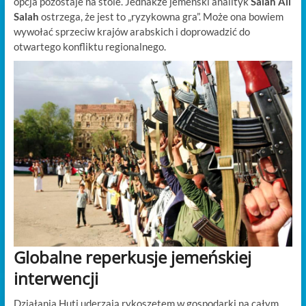
opcja pozostaje na stole. Jednakże jemeński analityk
Salah Ali
Salah
ostrzega, że jest to „ryzykowna gra”. Może ona bowiem
wywołać sprzeciw krajów arabskich i doprowadzić do
otwartego konfliktu regionalnego.
Globalne reperkusje jemeńskiej
interwencji
Działania Huti uderzają rykoszetem w gospodarki na całym