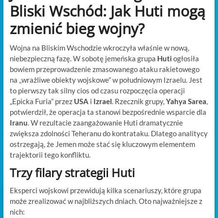
Bliski Wschód: Jak Huti mogą
zmienić bieg wojny?
Wojna na Bliskim Wschodzie wkroczyła właśnie w nową,
niebezpieczną fazę. W sobotę jemeńska grupa
Huti
ogłosiła
bowiem przeprowadzenie zmasowanego ataku rakietowego
na „wrażliwe obiekty wojskowe” w południowym Izraelu. Jest
to pierwszy tak silny cios od czasu rozpoczęcia operacji
„Epicka Furia” przez
USA
i
Izrael
. Rzecznik grupy,
Yahya Sarea
,
potwierdził, że operacja ta stanowi bezpośrednie wsparcie dla
Iranu
. W rezultacie zaangażowanie Huti dramatycznie
zwiększa zdolności Teheranu do kontrataku. Dlatego analitycy
ostrzegają, że Jemen może stać się kluczowym elementem
trajektorii tego konfliktu.
Trzy filary strategii Huti
Eksperci wojskowi przewidują kilka scenariuszy, które grupa
może zrealizować w najbliższych dniach. Oto najważniejsze z
nich: