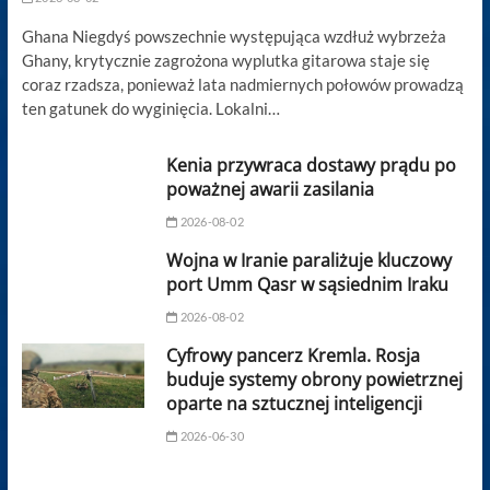
Ghana Niegdyś powszechnie występująca wzdłuż wybrzeża
Ghany, krytycznie zagrożona wyplutka gitarowa staje się
coraz rzadsza, ponieważ lata nadmiernych połowów prowadzą
ten gatunek do wyginięcia. Lokalni…
Kenia przywraca dostawy prądu po
poważnej awarii zasilania
2026-08-02
Wojna w Iranie paraliżuje kluczowy
port Umm Qasr w sąsiednim Iraku
2026-08-02
Cyfrowy pancerz Kremla. Rosja
buduje systemy obrony powietrznej
oparte na sztucznej inteligencji
2026-06-30