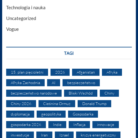
Technologia i nauka
Uncategorized
Vogue
TAGI
15. plan pięcioletni
2026
Afganistan
Afryka
Afryka Zachodnia
AI
bezpieczeństwo
bezpieczeństwo narodowe
Bliski Wschód
Chiny
Chiny 2026
Cieśnina Ormuz
Donald Trump
dyplomacja
geopolityka
Gospodarka
gospodarka 2026
Indie
Inflacja
innowacje
inwestycje
Iran
Izrael
kryzys energetyczny