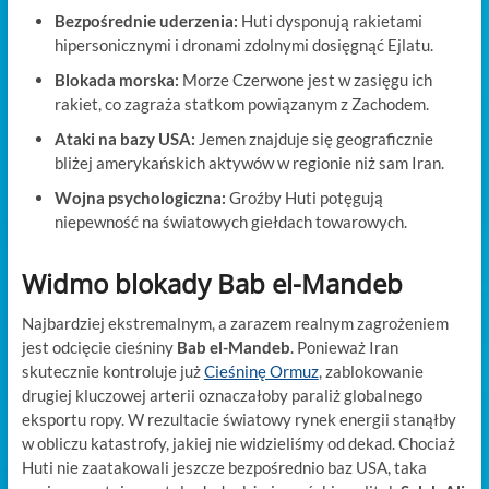
Bezpośrednie uderzenia:
Huti dysponują rakietami
hipersonicznymi i dronami zdolnymi dosięgnąć Ejlatu.
Blokada morska:
Morze Czerwone jest w zasięgu ich
rakiet, co zagraża statkom powiązanym z Zachodem.
Ataki na bazy USA:
Jemen znajduje się geograficznie
bliżej amerykańskich aktywów w regionie niż sam Iran.
Wojna psychologiczna:
Groźby Huti potęgują
niepewność na światowych giełdach towarowych.
Widmo blokady Bab el-Mandeb
Najbardziej ekstremalnym, a zarazem realnym zagrożeniem
jest odcięcie cieśniny
Bab el-Mandeb
. Ponieważ Iran
skutecznie kontroluje już
Cieśninę Ormuz
, zablokowanie
drugiej kluczowej arterii oznaczałoby paraliż globalnego
eksportu ropy. W rezultacie światowy rynek energii stanąłby
w obliczu katastrofy, jakiej nie widzieliśmy od dekad. Chociaż
Huti nie zaatakowali jeszcze bezpośrednio baz USA, taka