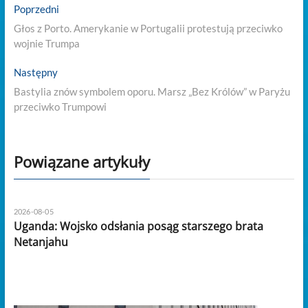
Nawigacja
Previous
Poprzedni
post:
wpisu
Głos z Porto. Amerykanie w Portugalii protestują przeciwko
wojnie Trumpa
Next
Następny
post:
Bastylia znów symbolem oporu. Marsz „Bez Królów” w Paryżu
przeciwko Trumpowi
Powiązane artykuły
2026-08-05
Uganda: Wojsko odsłania posąg starszego brata
Netanjahu