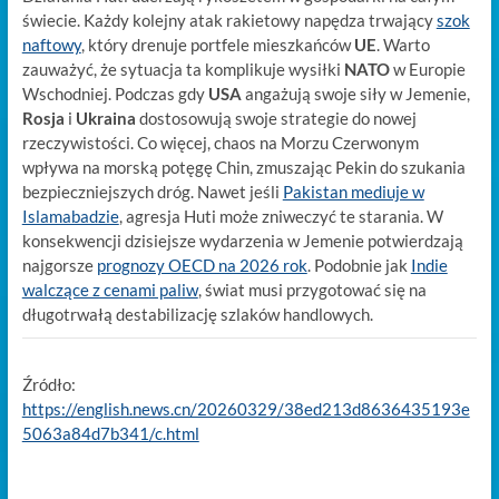
świecie. Każdy kolejny atak rakietowy napędza trwający
szok
naftowy
, który drenuje portfele mieszkańców
UE
. Warto
zauważyć, że sytuacja ta komplikuje wysiłki
NATO
w Europie
Wschodniej. Podczas gdy
USA
angażują swoje siły w Jemenie,
Rosja
i
Ukraina
dostosowują swoje strategie do nowej
rzeczywistości. Co więcej, chaos na Morzu Czerwonym
wpływa na morską potęgę Chin, zmuszając Pekin do szukania
bezpieczniejszych dróg. Nawet jeśli
Pakistan mediuje w
Islamabadzie
, agresja Huti może zniweczyć te starania. W
konsekwencji dzisiejsze wydarzenia w Jemenie potwierdzają
najgorsze
prognozy OECD na 2026 rok
. Podobnie jak
Indie
walczące z cenami paliw
, świat musi przygotować się na
długotrwałą destabilizację szlaków handlowych.
Źródło:
https://english.news.cn/20260329/38ed213d8636435193e
5063a84d7b341/c.html