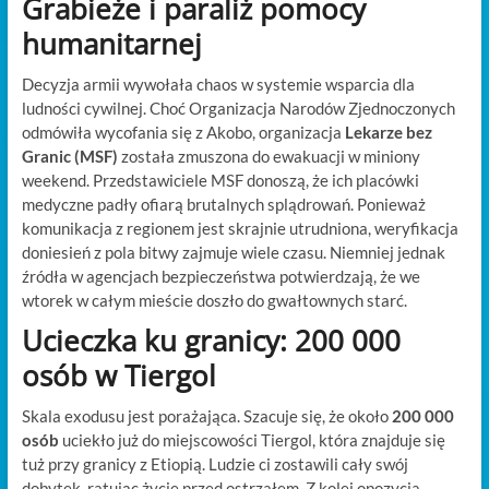
Grabieże i paraliż pomocy
humanitarnej
Decyzja armii wywołała chaos w systemie wsparcia dla
ludności cywilnej. Choć Organizacja Narodów Zjednoczonych
odmówiła wycofania się z Akobo, organizacja
Lekarze bez
Granic (MSF)
została zmuszona do ewakuacji w miniony
weekend. Przedstawiciele MSF donoszą, że ich placówki
medyczne padły ofiarą brutalnych splądrowań. Ponieważ
komunikacja z regionem jest skrajnie utrudniona, weryfikacja
doniesień z pola bitwy zajmuje wiele czasu. Niemniej jednak
źródła w agencjach bezpieczeństwa potwierdzają, że we
wtorek w całym mieście doszło do gwałtownych starć.
Ucieczka ku granicy: 200 000
osób w Tiergol
Skala exodusu jest porażająca. Szacuje się, że około
200 000
osób
uciekło już do miejscowości Tiergol, która znajduje się
tuż przy granicy z Etiopią. Ludzie ci zostawili cały swój
dobytek, ratując życie przed ostrzałem. Z kolei opozycja