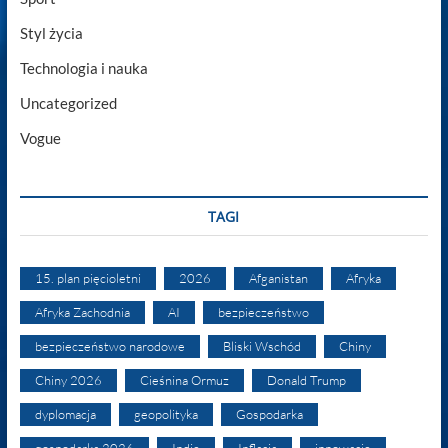
Styl życia
Technologia i nauka
Uncategorized
Vogue
TAGI
15. plan pięcioletni
2026
Afganistan
Afryka
Afryka Zachodnia
AI
bezpieczeństwo
bezpieczeństwo narodowe
Bliski Wschód
Chiny
Chiny 2026
Cieśnina Ormuz
Donald Trump
dyplomacja
geopolityka
Gospodarka