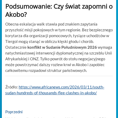
Podsumowanie: Czy świat zapomni o
Akobo?
Obecna eskalacja walk stawia pod znakiem zapytania
przyszłość misji pokojowych w tym regionie. Bez bezpiecznego
korytarza dla organizacji pomocowych, tysiące uchodźców w
Tiergol mogą stanąć w obliczu klęski głodu i chorób.
Ostatecznie
konflikt w Sudanie Południowym 2026
wymaga
natychmiastowej interwencji dyplomatycznej na szczeblu Unii
Afrykańskiej i ONZ. Tylko powrót do stołu negocjacyjnego
może powstrzymać dalszy rozlew krwi w Akobo i zapobiec
całkowitemu rozpadowi struktur państwowych.
Źródło:
https://www.africanews.com/2026/03/11/south-
sudan-hundreds-of-thousands-flee-clashes-in-akobo/
Nawigacja
Previous
Poprzedni
post: