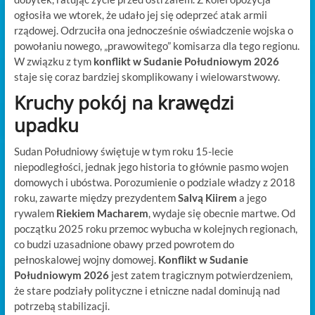
ogłosiła we wtorek, że udało jej się odeprzeć atak armii
rządowej. Odrzuciła ona jednocześnie oświadczenie wojska o
powołaniu nowego, „prawowitego” komisarza dla tego regionu.
W związku z tym
konflikt w Sudanie Południowym 2026
staje się coraz bardziej skomplikowany i wielowarstwowy.
Kruchy pokój na krawędzi
upadku
Sudan Południowy świętuje w tym roku 15-lecie
niepodległości, jednak jego historia to głównie pasmo wojen
domowych i ubóstwa. Porozumienie o podziale władzy z 2018
roku, zawarte między prezydentem
Salvą Kiirem
a jego
rywalem
Riekiem Macharem
, wydaje się obecnie martwe. Od
początku 2025 roku przemoc wybucha w kolejnych regionach,
co budzi uzasadnione obawy przed powrotem do
pełnoskalowej wojny domowej.
Konflikt w Sudanie
Południowym 2026
jest zatem tragicznym potwierdzeniem,
że stare podziały polityczne i etniczne nadal dominują nad
potrzebą stabilizacji.