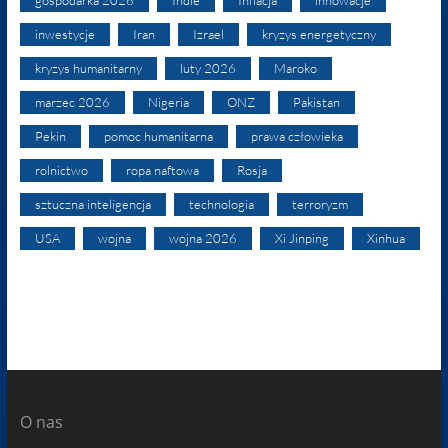
gospodarka 2026
Indie
Inflacja
innowacje
inwestycje
Iran
Izrael
kryzys energetyczny
kryzys humanitarny
luty 2026
Maroko
marzec 2026
Nigeria
ONZ
Pakistan
Pekin
pomoc humanitarna
prawa człowieka
rolnictwo
ropa naftowa
Rosja
sztuczna inteligencja
technologia
terroryzm
USA
wojna
wojna 2026
Xi Jinping
Xinhua
O nas