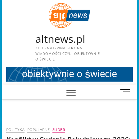
Skip
to
content
altnews.pl
ALTERNATYWNA STRONA
WIADOMOŚCI CZYLI OBIEKTYWNIE
O ŚWIECIE
M
e
n
u
B
u
POLITYKA
POPULARNE
SLIDER
t