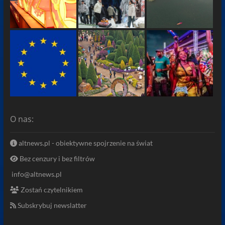
O nas:
altnews.pl - obiektywne spojrzenie na świat
Bez cenzury i bez filtrów
info@altnews.pl
Zostań czytelnikiem
Subskrybuj newslatter