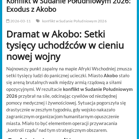
Konflikt w Sudanie Południowym 2026:
t
Exodus z Akobo
o
n
2026-03-11
konflikt w Sudanie Południowym 2026
Dramat w Akobo: Setki
tysięcy uchodźców w cieniu
nowej wojny
Najnowszy punkt zapalny na mapie Afryki Wschodniej zmusza
setki tysięcy ludzi do panicznej ucieczki. Miasto
Akobo
stało
się areną brutalnych walk między armią rządową a siłami
opozycyjnymi. W rezultacie
konflikt w Sudanie Południowym
2026
przybrał na sile, odcinając cywilów od niezbędnej
pomocy medycznej i żywnościowej. Sytuacja pogorszyła się
drastycznie w zeszłym tygodniu, gdy wojsko nakazało
zagranicznym organizacjom humanitarnym opuszczenie
miasta. Miało to być elementem operacji przywracania
„kontroli rządu” nad tym strategicznym obszarem.