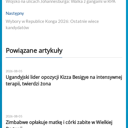
wpisu
Wojsko na ulicach Johannesburga: Walka z gangami w RPA
Next
Następny
post:
Wybory w Republice Konga 2026: Ostatnie wiece
kandydatów
Powiązane artykuły
2026-08-05
Ugandyjski lider opozycji Kizza Besigye na intensywnej
terapii, twierdzi żona
2026-08-05
Zimbabwe opłakuje matkę i córki zabite w Wielkiej