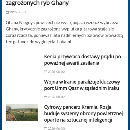
zagrożonych ryb Ghany
2026-08-02
Ghana Niegdyś powszechnie występująca wzdłuż wybrzeża
Ghany, krytycznie zagrożona wyplutka gitarowa staje się
coraz rzadsza, ponieważ lata nadmiernych połowów prowadzą
ten gatunek do wyginięcia. Lokalni…
Kenia przywraca dostawy prądu po
poważnej awarii zasilania
2026-08-02
Wojna w Iranie paraliżuje kluczowy
port Umm Qasr w sąsiednim Iraku
2026-08-02
Cyfrowy pancerz Kremla. Rosja
buduje systemy obrony powietrznej
oparte na sztucznej inteligencji
2026-06-30