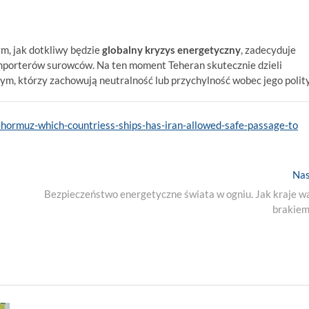
m, jak dotkliwy będzie
globalny kryzys energetyczny
, zadecyduje
importerów surowców. Na ten moment Teheran skutecznie dzieli
ym, którzy zachowują neutralność lub przychylność wobec jego polity
hormuz-which-countriess-ships-has-iran-allowed-safe-passage-to
Nas
Bezpieczeństwo energetyczne świata w ogniu. Jak kraje wa
brakiem