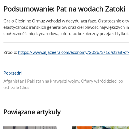
Podsumowanie: Pat na wodach Zatoki
Gra o Cieśninę Ormuz wchodzi w decydującą fazę. Ostatecznie o ty
elastyczność irańskich generałów oraz cierpliwość największych 
społeczność międzynarodową, oferując bezpieczny przejazd tylko t
Źródło:
https://www.aljazeera.com/economy/2026/3/16/strait-of-
Nawigacja
Previous
Poprzedni
post:
wpisu
Afganistan i Pakistan na krawędzi wojny. Ofiary wśród dzieci po
ostrzale Chos
Powiązane artykuły