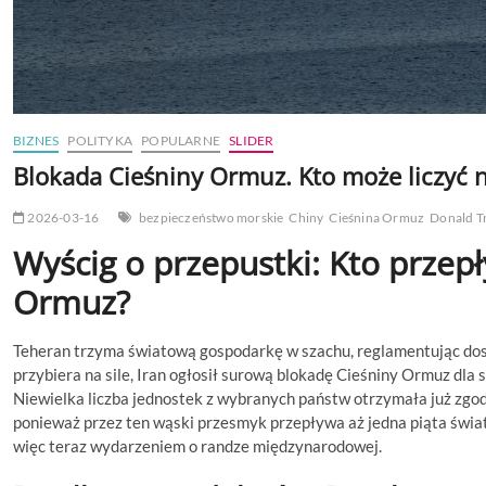
BIZNES
POLITYKA
POPULARNE
SLIDER
Blokada Cieśniny Ormuz. Kto może liczyć 
2026-03-16
bezpieczeństwo morskie
Chiny
Cieśnina Ormuz
Donald 
Wyścig o przepustki: Kto przepł
Ormuz?
Teheran trzyma światową gospodarkę w szachu, reglamentując dost
przybiera na sile, Iran ogłosił surową blokadę Cieśniny Ormuz dl
Niewielka liczba jednostek z wybranych państw otrzymała już zgod
ponieważ przez ten wąski przesmyk przepływa aż jedna piąta świa
więc teraz wydarzeniem o randze międzynarodowej.