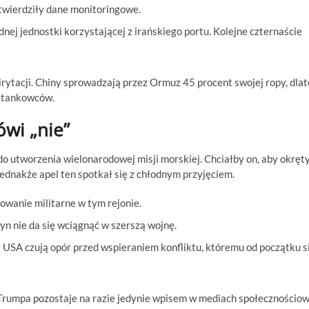
otwierdziły dane monitoringowe.
ej jednostki korzystającej z irańskiego portu. Kolejne czternaście
irytacji. Chiny sprowadzają przez Ormuz 45 procent swojej ropy, dla
h tankowców.
wi „nie”
utworzenia wielonarodowej misji morskiej. Chciałby on, aby okręty
 Jednakże apel ten spotkał się z chłodnym przyjęciem.
anie militarne w tym rejonie.
n nie da się wciągnąć w szerszą wojnę.
 USA czują opór przed wspieraniem konfliktu, któremu od początku s
 Trumpa pozostaje na razie jedynie wpisem w mediach społecznościow