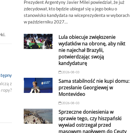
Prezydent Argentyny Javier Milei powiedział, że już
zdecydował, kto będzie ubiegał się u jego boku o
stanowisko kandydata na wiceprezydenta w wyborach
w październiku 2027…
ki.
Lula obiecuje zwiększenie
wydatków na obronę, aby nikt
nie najechał Brazylii,
potwierdzając swoją
kandydaturę
2026-08-03
Next
tępny
Sama stabilność nie kupi domu:
post:
lczą z
przesłanie Georgiewej w
 ropy?
Montevideo
2026-08-03
Sprzeczne doniesienia w
sprawie tego, czy hiszpański
wywiad ostrzegał przed
masowym napływem do Ceuty