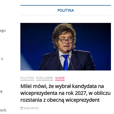
POLITYKA
tego
 z
POLITYKA
POPULARNE
SLIDER
Milei mówi, że wybrał kandydata na
ię
wiceprezydenta na rok 2027, w obliczu
rozstania z obecną wiceprezydent
2026-08-03
ych.