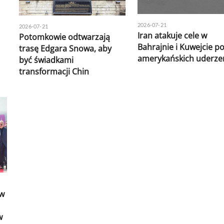
2026-07-21
2026-07-21
Iran atakuje cele w
Potomkowie odtwarzają
Bahrajnie i Kuwejcie po 
trasę Edgara Snowa, aby
amerykańskich uderze
być świadkami
transformacji Chin
 w
w