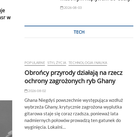
2026-08-03
uje
sr w
TECH
POPULARNE
STYL ŻYCIA
TECHNOLOGIA I NAUKA
Obrońcy przyrody działają na rzecz
ochrony zagrożonych ryb Ghany
2026-08-02
Ghana Niegdyś powszechnie występująca wzdłuż
wybrzeża Ghany, krytycznie zagrożona wyplutka
gitarowa staje się coraz rzadsza, ponieważ lata
nadmiernych połowów prowadzą ten gatunek do
wyginięcia. Lokalni…