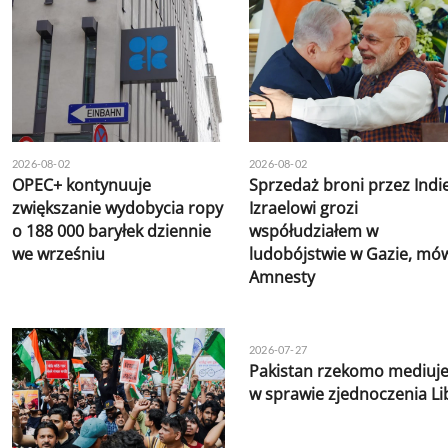
2026-08-02
2026-08-02
OPEC+ kontynuuje
Sprzedaż broni przez Indi
zwiększanie wydobycia ropy
Izraelowi grozi
o 188 000 baryłek dziennie
współudziałem w
we wrześniu
ludobójstwie w Gazie, mó
Amnesty
2026-07-27
Pakistan rzekomo mediuj
w sprawie zjednoczenia Lib