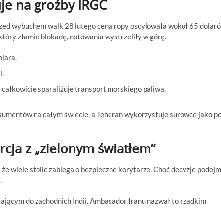
uje na groźby IRGC
rzed wybuchem walk 28 lutego cena ropy oscylowała wokół 65 dolaró
który złamie blokadę, notowania wystrzeliły w górę.
lara.
i.
t całkowicie sparaliżuje transport morskiego paliwa.
sumentów na całym świecie, a Teheran wykorzystuje surowce jako p
urcja z „zielonym światłem”
 że wiele stolic zabiega o bezpieczne korytarze. Choć decyzje podej
.
ającym do zachodnich Indii. Ambasador Iranu nazwał to rzadkim