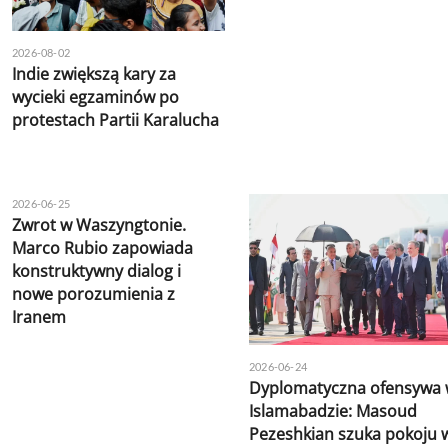
2026-08-02
Indie zwiększą kary za
wycieki egzaminów po
protestach Partii Karalucha
2026-06-25
Zwrot w Waszyngtonie.
Marco Rubio zapowiada
konstruktywny dialog i
nowe porozumienia z
Iranem
2026-06-24
Dyplomatyczna ofensywa
Islamabadzie: Masoud
Pezeshkian szuka pokoju 