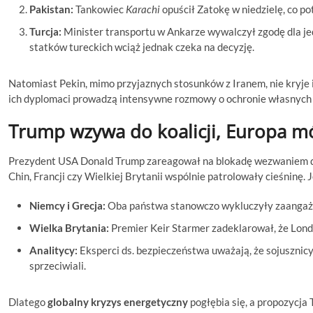
Pakistan:
Tankowiec
Karachi
opuścił Zatokę w niedzielę, co p
Turcja:
Minister transportu w Ankarze wywalczył zgodę dla jedn
statków tureckich wciąż jednak czeka na decyzję.
Natomiast Pekin, mimo przyjaznych stosunków z Iranem, nie kryje 
ich dyplomaci prowadzą intensywne rozmowy o ochronie własnyc
Trump wzywa do koalicji, Europa mó
Prezydent USA Donald Trump zareagował na blokadę wezwaniem do 
Chin, Francji czy Wielkiej Brytanii wspólnie patrolowały cieśninę.
Niemcy i Grecja:
Oba państwa stanowczo wykluczyły zaangażow
Wielka Brytania:
Premier Keir Starmer zadeklarował, że Londy
Analitycy:
Eksperci ds. bezpieczeństwa uważają, że sojusznicy
sprzeciwiali.
Dlatego
globalny kryzys energetyczny
pogłębia się, a propozycja