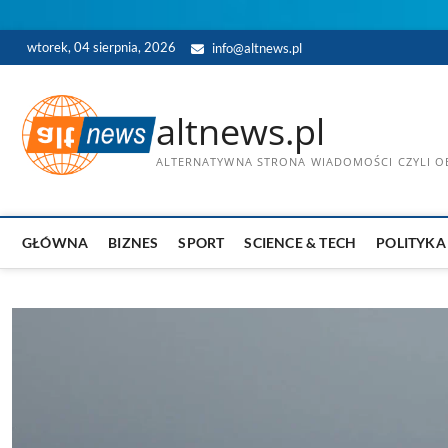
Skip
wtorek, 04 sierpnia, 2026
info@altnews.pl
to
content
altnews.pl
ALTERNATYWNA STRONA WIADOMOŚCI CZYLI OB
GŁÓWNA
BIZNES
SPORT
SCIENCE & TECH
POLITYKA