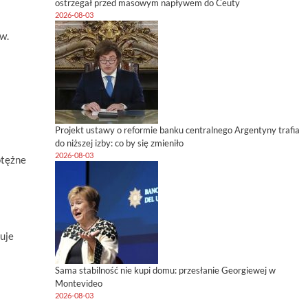
ostrzegał przed masowym napływem do Ceuty
2026-08-03
w.
Projekt ustawy o reformie banku centralnego Argentyny trafia
do niższej izby: co by się zmieniło
2026-08-03
otężne
muje
Sama stabilność nie kupi domu: przesłanie Georgiewej w
Montevideo
2026-08-03