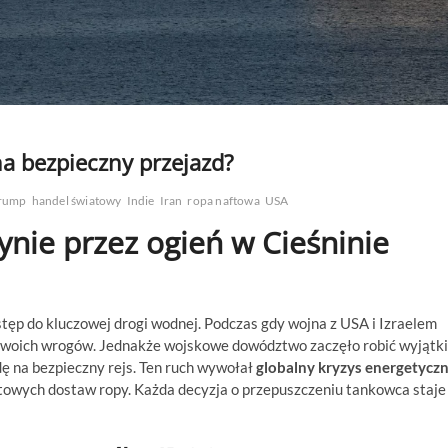
na bezpieczny przejazd?
Trump
handel światowy
Indie
Iran
ropa naftowa
USA
ynie przez ogień w Cieśninie
ęp do kluczowej drogi wodnej. Podczas gdy wojna z USA i Izraelem
a swoich wrogów. Jednakże wojskowe dowództwo zaczęło robić wyjątki
ę na bezpieczny rejs. Ten ruch wywołał
globalny kryzys energetycz
towych dostaw ropy. Każda decyzja o przepuszczeniu tankowca staje 