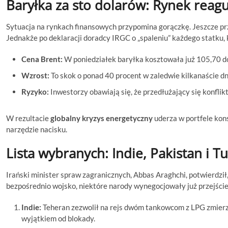
Baryłka za sto dolarów: Rynek reag
Sytuacja na rynkach finansowych przypomina gorączkę. Jeszcze p
Jednakże po deklaracji doradcy IRGC o „spaleniu” każdego statku, 
Cena Brent:
W poniedziałek baryłka kosztowała już 105,70 do
Wzrost:
To skok o ponad 40 procent w zaledwie kilkanaście dn
Ryzyko:
Inwestorzy obawiają się, że przedłużający się konflik
W rezultacie
globalny kryzys energetyczny
uderza w portfele kon
narzędzie nacisku.
Lista wybranych: Indie, Pakistan i T
Irański minister spraw zagranicznych, Abbas Araghchi, potwierdził,
bezpośrednio wojsko, niektóre narody wynegocjowały już przejście
Indie:
Teheran zezwolił na rejs dwóm tankowcom z LPG zmierz
wyjątkiem od blokady.