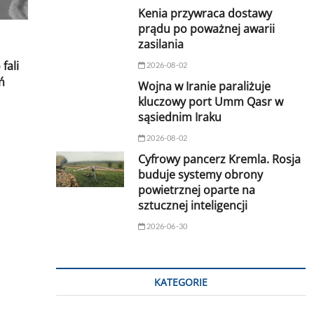
Kenia przywraca dostawy
prądu po poważnej awarii
zasilania
fali
2026-08-02
ń
Wojna w Iranie paraliżuje
kluczowy port Umm Qasr w
sąsiednim Iraku
2026-08-02
Cyfrowy pancerz Kremla. Rosja
buduje systemy obrony
powietrznej oparte na
sztucznej inteligencji
2026-06-30
KATEGORIE