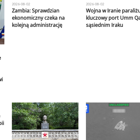
2026-08-02
2026-08-02
Zambia: Sprawdzian
Wojna w Iranie paraliż
ekonomiczny czeka na
kluczowy port Umm Qa
kolejną administrację
sąsiednim Iraku
e
wi
e
ii