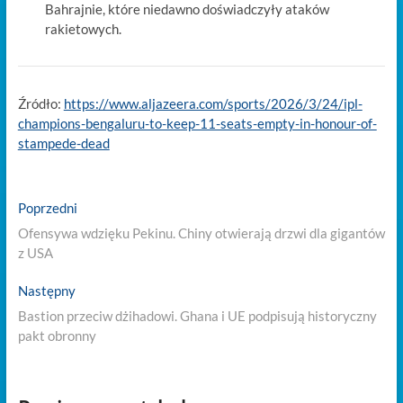
Bahrajnie, które niedawno doświadczyły ataków
rakietowych.
Źródło:
https://www.aljazeera.com/sports/2026/3/24/ipl-
champions-bengaluru-to-keep-11-seats-empty-in-honour-of-
stampede-dead
Nawigacja
Previous
Poprzedni
post:
wpisu
Ofensywa wdzięku Pekinu. Chiny otwierają drzwi dla gigantów
z USA
Next
Następny
post:
Bastion przeciw dżihadowi. Ghana i UE podpisują historyczny
pakt obronny