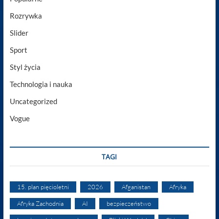
Rozrywka
Slider
Sport
Styl życia
Technologia i nauka
Uncategorized
Vogue
TAGI
15. plan pięcioletni
2026
Afganistan
Afryka
Afryka Zachodnia
AI
bezpieczeństwo