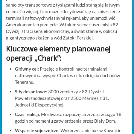
samoloty transportowe z tysiącami ludzi staną się łatwym
celem. Co więcej, Iran może zdecydować się na zniszczenie
terminali naftowych własnymi rękami, aby uniemożliwić
Amerykanom ich przejęcie. W takim scenariuszu misja 82.
Dywizji straci sens ekonomiczny, a świat stanie w obliczu
gigantycznego skażenia wód Zatoki Perskiej.
Kluczowe elementy planowanej
operacji „Chark”:
Główny cel:
Przejęcie kontroli nad terminalami
naftowymi na wyspie Chark w celu odcięcia dochodów
Teheranu.
Siły desantowe:
3000 żołnierzy z 82. Dywizji
Powietrznodesantowej oraz 2500 Marines z 31.
Jednostki Ekspedycyjnej.
Czas reakcji:
Możliwość rozpoczęcia zrzutu w ciągu 18
godzin od momentu zatwierdzenia przez Biały Dom.
Wsparcie sojusznicze:
Wykorzystanie baz w Kuwejcie i