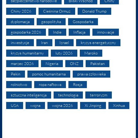
bezpieczeństwo narodowe
Bliski Wschód
Chiny
Chiny 2026
Cieśnina Ormuz
Donald Trump
dyplomacja
geopolityka
Gospodarka
gospodarka 2026
Indie
Inflacja
innowacje
inwestycje
Iran
Izrael
kryzys energetyczny
kryzys humanitarny
luty 2026
Maroko
marzec 2026
Nigeria
ONZ
Pakistan
Pekin
pomoc humanitarna
prawa człowieka
rolnictwo
ropa naftowa
Rosja
sztuczna inteligencja
technologia
terroryzm
USA
wojna
wojna 2026
Xi Jinping
Xinhua