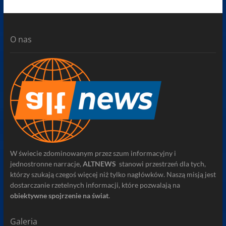
O nas
W świecie zdominowanym przez szum informacyjny i
jednostronne narracje,
ALTNEWS
stanowi przestrzeń dla tych,
którzy szukają czegoś więcej niż tylko nagłówków. Naszą misją jest
dostarczanie rzetelnych informacji, które pozwalają na
obiektywne spojrzenie na świat
.
Galeria