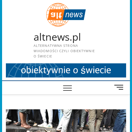
Skip
to
content
altnews.pl
ALTERNATYWNA STRONA
WIADOMOŚCI CZYLI OBIEKTYWNIE
O ŚWIECIE
M
e
n
u
B
u
t