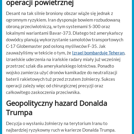
operacji powietrznej
Desant na tak silnie broniony obszar wiąże się jednak z
ogromnym ryzykiem. Iran dysponuje bowiem rozbudowaną
obroną przeciwlotniczą, w tym systemami S-300 oraz
lokalnymi wariantami Bavar-373. Dlatego też amerykańscy
dowódcy planują wykorzystanie samolotów transportowych
C-17 Globemaster pod osłoną myśliwców F-35. Jak
zauważyliśmy w tekście o tym, że
Izrael bombarduje Teheran
,
izraelskie uderzenia na irańskie radary miały już wcześniej
przetrzeć szlak dla amerykańskiego lotnictwa. Ponadto
wojsko zamierza użyć dronów kamikadze do neutralizacji
baterii rakietowych tuż przed zrzutem żołnierzy. Sukces
operacji zależy więc od chirurgicznej precyzji oraz
całkowitego zaskoczenia przeciwnika.
Geopolityczny hazard Donalda
Trumpa
Decyzja o wysłaniu żołnierzy na terytorium Iranu to
najbardziej ryzykowny ruch w karierze Donalda Trumpa.