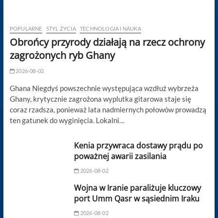
POPULARNE
STYL ŻYCIA
TECHNOLOGIA I NAUKA
Obrońcy przyrody działają na rzecz ochrony
zagrożonych ryb Ghany
2026-08-02
Ghana Niegdyś powszechnie występująca wzdłuż wybrzeża
Ghany, krytycznie zagrożona wyplutka gitarowa staje się
coraz rzadsza, ponieważ lata nadmiernych połowów prowadzą
ten gatunek do wyginięcia. Lokalni…
Kenia przywraca dostawy prądu po
poważnej awarii zasilania
2026-08-02
Wojna w Iranie paraliżuje kluczowy
port Umm Qasr w sąsiednim Iraku
2026-08-02