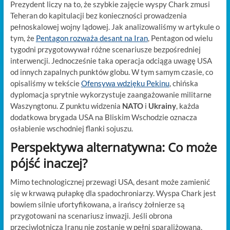
Prezydent liczy na to, że szybkie zajęcie wyspy Chark zmusi
Teheran do kapitulacji bez konieczności prowadzenia
pełnoskalowej wojny lądowej. Jak analizowaliśmy w artykule o
tym, że
Pentagon rozważa desant na Iran
, Pentagon od wielu
tygodni przygotowywał różne scenariusze bezpośredniej
interwencji. Jednocześnie taka operacja odciąga uwagę USA
od innych zapalnych punktów globu. W tym samym czasie, co
opisaliśmy w tekście
Ofensywa wdzięku Pekinu
, chińska
dyplomacja sprytnie wykorzystuje zaangażowanie militarne
Waszyngtonu. Z punktu widzenia
NATO
i
Ukrainy
, każda
dodatkowa brygada USA na Bliskim Wschodzie oznacza
osłabienie wschodniej flanki sojuszu.
Perspektywa alternatywna: Co może
pójść inaczej?
Mimo technologicznej przewagi USA, desant może zamienić
się w krwawą pułapkę dla spadochroniarzy. Wyspa Chark jest
bowiem silnie ufortyfikowana, a irańscy żołnierze są
przygotowani na scenariusz inwazji. Jeśli obrona
przeciwlotnicza Iranu nie zostanie w pełni sparaliżowana,