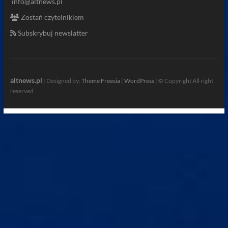
info@altnews.pl
Zostań czytelnikiem
Subskrybuj newslatter
altnews.pl
| Designed by:
Theme Freesia
|
WordPress
| © Copyright All right
reserved