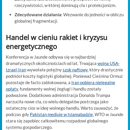
rzeczywistości, w której dominują cła i protekcjonizm.
Zdecydowane działania:
Wezwanie do jedności w obliczu
globalnej fragmentacji.
Handel w cieniu rakiet i kryzysu
energetycznego
Konferencja w Jaunde odbywa się w najbardziej
dramatycznych okolicznościach od lat. Trwająca
wojna USA-
Izrael-Iran
wywołała potężny
szok naftowy
, który drastycznie
podniósł koszty logistyki globalnej. Ponieważ Cieśnina Ormuz
pozostaje de facto zablokowana, a
Iran pobiera nielegalne
opłaty
, fundamenty wolnej żeglugi i handlu zostały
podważone. Dodatkowo administracja Donalda Trumpa
narzuciła nowe cła, co wielu delegatów postrzega jako
ostateczny cios w ideę wolnego handlu. Warto zauważyć, że
podczas gdy
Pakistan mediuje w Islamabadzie
, WTO w Jaunde
stara się zapobiec całkowitemu rozpadowi globalnego
systemu gospodarczego.