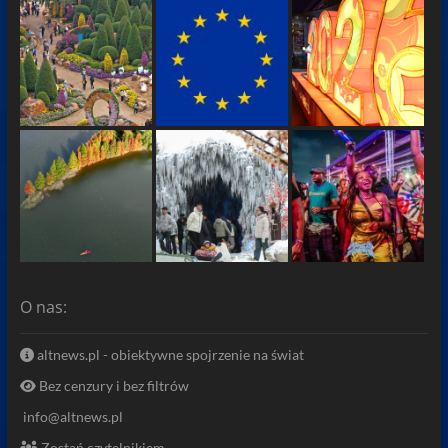
O nas:
altnews.pl - obiektywne spojrzenie na świat
Bez cenzury i bez filtrów
info@altnews.pl
Zostań czytelnikiem