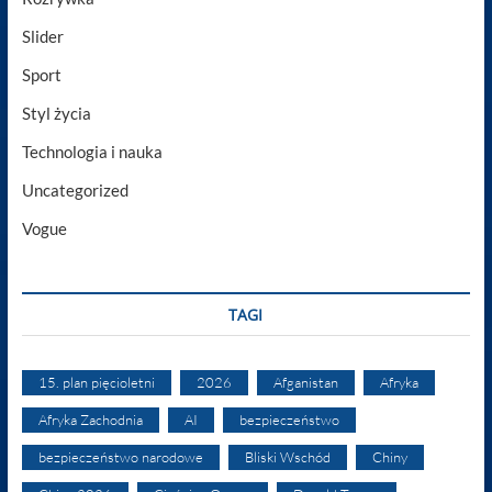
Slider
Sport
Styl życia
Technologia i nauka
Uncategorized
Vogue
TAGI
15. plan pięcioletni
2026
Afganistan
Afryka
Afryka Zachodnia
AI
bezpieczeństwo
bezpieczeństwo narodowe
Bliski Wschód
Chiny