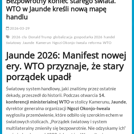
Bezpowrotny koniec starego świata.
t
WTO w Jaunde kreśli nową mapę
o
n
handlu
2026-03-29
2026
cła
Donald Trump
globalizacja
gospodarka 2026
handel
światowy
Jaunde
Kamerun
Ngozi Okonjo-Iweala
reforma
WTO
Jaunde 2026: Manifest nowej
ery. WTO przyznaje, że stary
porządek upadł
Światowy system handlowy, jaki znaliśmy przez ostatnie
dekady, przeszedł do historii. Podczas otwarcia
14.
konferencji ministerialnej WTO
w stolicy Kamerunu,
Jaunde
,
dyrektor generalna organizacji
Ngozi Okonjo-Iweala
wygłosiła przemówienie, które odbiło się szerokim echem w
światowych stolicach. „Porządek światowy i system
multilateralny zmieniły się bezpowrotnie. Nie odzyskamy ich”