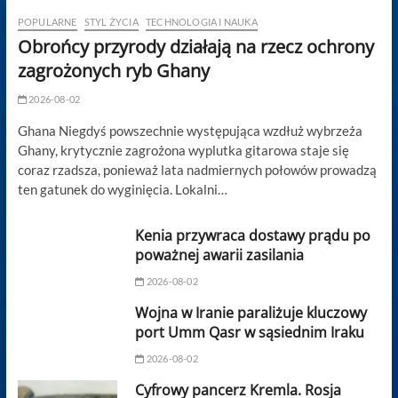
POPULARNE
STYL ŻYCIA
TECHNOLOGIA I NAUKA
Obrońcy przyrody działają na rzecz ochrony
zagrożonych ryb Ghany
2026-08-02
Ghana Niegdyś powszechnie występująca wzdłuż wybrzeża
Ghany, krytycznie zagrożona wyplutka gitarowa staje się
coraz rzadsza, ponieważ lata nadmiernych połowów prowadzą
ten gatunek do wyginięcia. Lokalni…
Kenia przywraca dostawy prądu po
poważnej awarii zasilania
2026-08-02
Wojna w Iranie paraliżuje kluczowy
port Umm Qasr w sąsiednim Iraku
2026-08-02
Cyfrowy pancerz Kremla. Rosja