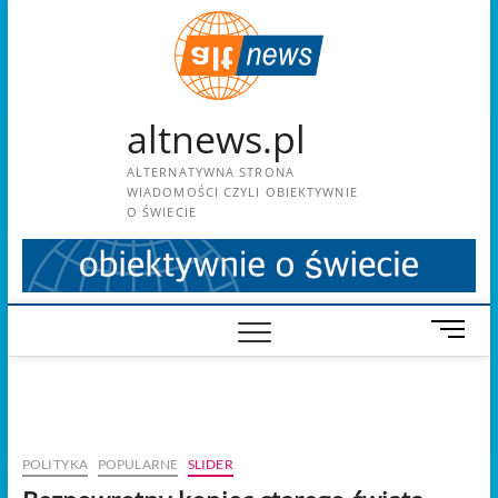
Skip
to
content
altnews.pl
ALTERNATYWNA STRONA
WIADOMOŚCI CZYLI OBIEKTYWNIE
O ŚWIECIE
M
e
n
u
B
u
POLITYKA
POPULARNE
SLIDER
t