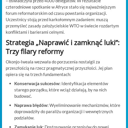
– oświadczyła przed 4000 delegatów. W rezultacie
czterodniowe spotkanie w Afryce stało się najważniejszym
forum reformatorskim od czasu powstania organizacji.
Uczestnicy stoją przed karkołomnym zadaniem: muszą
przemyśleć zasady założycielskie WTO w świecie rozdartym
konfliktami i barierami celnymi.
Strategia „Naprawić i zamknąć luki”:
Trzy filary reformy
Okonjo-Iweala wezwała do porzucenia nostalgii za
przeszłością na rzecz pragmatycznej przyszłości. Jej plan
opiera się na trzech fundamentach:
Konserwacja sukcesów:
Identyfikacja elementów
starego porządku, które wciąż działają, by na nich
budować.
Naprawa błędów:
Wyeliminowanie mechanizmów, które
doprowadziły do paraliżu organizacji i wewnętrznych
podziałów.
Zamykanie luk:
Dostosowanie przepisów do nowej