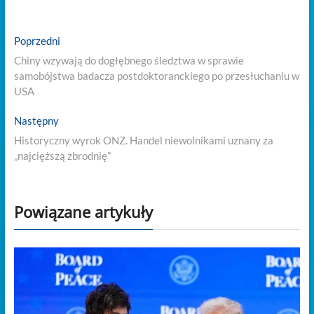
Nawigacja
Previous
Poprzedni
post:
wpisu
Chiny wzywają do dogłębnego śledztwa w sprawie
samobójstwa badacza postdoktoranckiego po przesłuchaniu w
USA
Next
Następny
post:
Historyczny wyrok ONZ. Handel niewolnikami uznany za
„najcięższą zbrodnię”
Powiązane artykuły