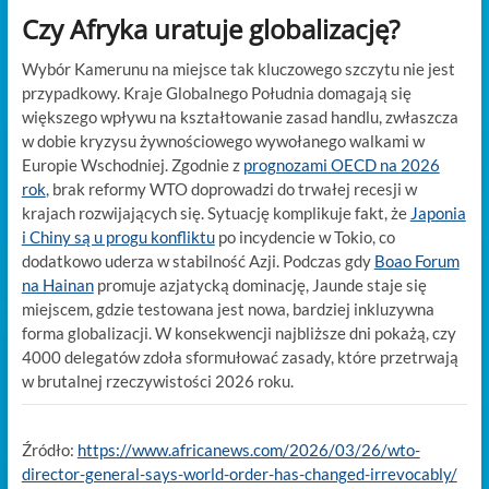
Czy Afryka uratuje globalizację?
Wybór Kamerunu na miejsce tak kluczowego szczytu nie jest
przypadkowy. Kraje Globalnego Południa domagają się
większego wpływu na kształtowanie zasad handlu, zwłaszcza
w dobie kryzysu żywnościowego wywołanego walkami w
Europie Wschodniej. Zgodnie z
prognozami OECD na 2026
rok
, brak reformy WTO doprowadzi do trwałej recesji w
krajach rozwijających się. Sytuację komplikuje fakt, że
Japonia
i Chiny są u progu konfliktu
po incydencie w Tokio, co
dodatkowo uderza w stabilność Azji. Podczas gdy
Boao Forum
na Hainan
promuje azjatycką dominację, Jaunde staje się
miejscem, gdzie testowana jest nowa, bardziej inkluzywna
forma globalizacji. W konsekwencji najbliższe dni pokażą, czy
4000 delegatów zdoła sformułować zasady, które przetrwają
w brutalnej rzeczywistości 2026 roku.
Źródło:
https://www.africanews.com/2026/03/26/wto-
director-general-says-world-order-has-changed-irrevocably/