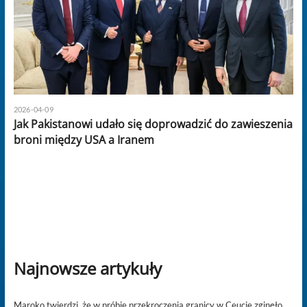
2026-04-09
Jak Pakistanowi udało się doprowadzić do zawieszenia
broni między USA a Iranem
Najnowsze artykuły
Maroko twierdzi, że w próbie przekroczenia granicy w Ceucie zginęło