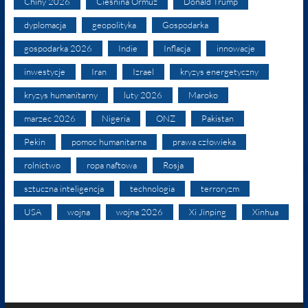
Chiny 2026
Cieśnina Ormuz
Donald Trump
dyplomacja
geopolityka
Gospodarka
gospodarka 2026
Indie
Inflacja
innowacje
inwestycje
Iran
Izrael
kryzys energetyczny
kryzys humanitarny
luty 2026
Maroko
marzec 2026
Nigeria
ONZ
Pakistan
Pekin
pomoc humanitarna
prawa człowieka
rolnictwo
ropa naftowa
Rosja
sztuczna inteligencja
technologia
terroryzm
USA
wojna
wojna 2026
Xi Jinping
Xinhua